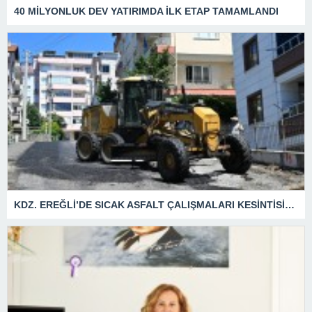
40 MİLYONLUK DEV YATIRIMDA İLK ETAP TAMAMLANDI
KDZ. EREĞLİ’DE SICAK ASFALT ÇALIŞMALARI KESİNTİSİZ SÜRÜYOR