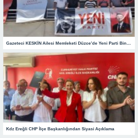
Gazeteci KESKİN Ailesi Memleketi Düzce’de Yeni Parti Binasını Ziyaret Etti
Kdz Ereğli CHP İlçe Başkanlığından Siyasi Açıklama