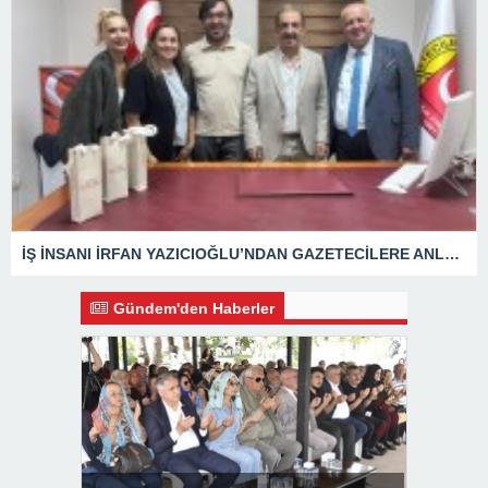
İŞ İNSANI İRFAN YAZICIOĞLU’NDAN GAZETECİLERE ANLAMLI ZİYARET
Gündem'den Haberler