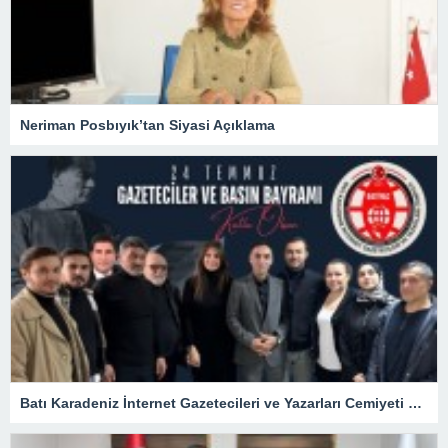
Neriman Posbıyık’tan Siyasi Açıklama
Batı Karadeniz İnternet Gazetecileri ve Yazarları Cemiyeti 24 Temmuz Basın Bayramını kutladı.