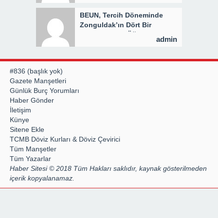
BEUN, Tercih Döneminde
Zonguldak’ın Dört Bir
Yanında Aday Öğrencilerle
admin
Buluşuyor
#836 (başlık yok)
Gazete Manşetleri
Günlük Burç Yorumları
Haber Gönder
İletişim
Künye
Sitene Ekle
TCMB Döviz Kurları & Döviz Çevirici
Tüm Manşetler
Tüm Yazarlar
Haber Sitesi © 2018 Tüm Hakları saklıdır, kaynak gösterilmeden
içerik kopyalanamaz.
By
Hazır Site
web sitesi kurma
Uzman Tescil