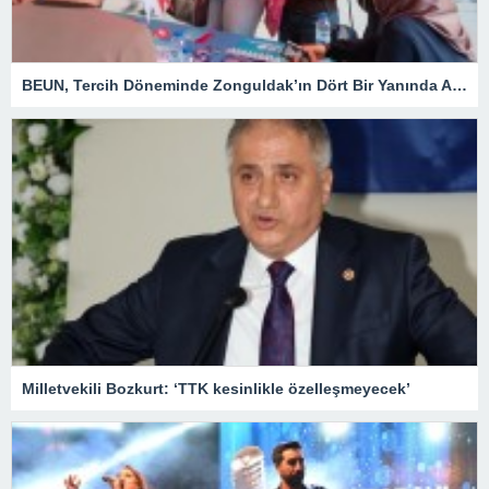
BEUN, Tercih Döneminde Zonguldak’ın Dört Bir Yanında Aday Öğrencilerle Buluşuyor
Milletvekili Bozkurt: ‘TTK kesinlikle özelleşmeyecek’