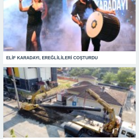
ELİF KARADAYI, EREĞLİLİLERİ COŞTURDU