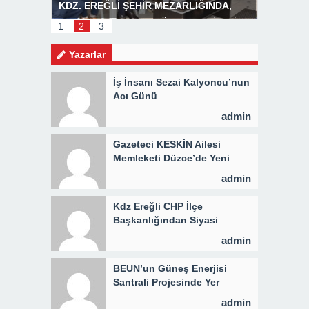
INDA,
Başkan Posbıyık’tan Bayram Mesajı
BOZHANE
İ 3 BİN
1
2
3
Yazarlar
İş İnsanı Sezai Kalyoncu’nun
Acı Günü
admin
Gazeteci KESKİN Ailesi
Memleketi Düzce’de Yeni
Parti Binasını Ziyaret Etti
admin
Kdz Ereğli CHP İlçe
Başkanlığından Siyasi
Açıklama
admin
BEUN’un Güneş Enerjisi
Santrali Projesinde Yer
Teslimi Gerçekleştirildi
admin