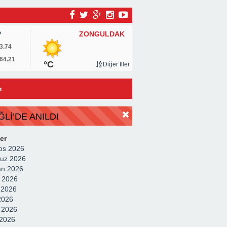
ZONGULDAK
P
3.74
64.21
°C
Diğer İller
m
Lİ’DE ANILDI
er
os 2026
uz 2026
an 2026
 2026
 2026
2026
 2026
2026