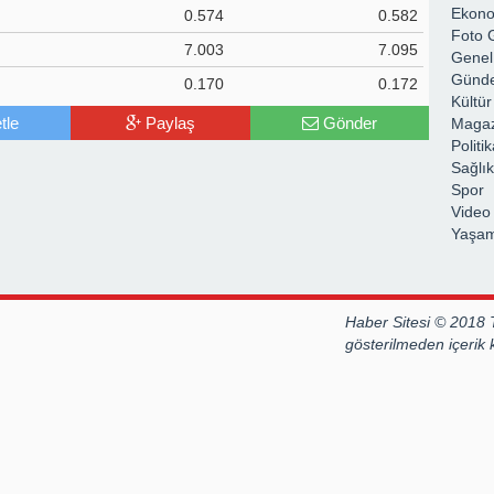
Ekon
0.574
0.582
Foto G
7.003
7.095
Genel
Günd
0.170
0.172
Kültür
tle
Paylaş
Gönder
Magaz
Politi
Sağlık
Spor
Video 
Yaşa
Haber Sitesi © 2018 
gösterilmeden içerik