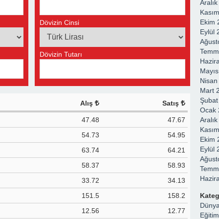
Aralı
Kasım
Ekim 
Dövizin Cinsi
Eylül
Ağust
Temm
Dövizin Tutarı
Hazir
Mayıs
Nisan
Mart 
Şubat
Alış
Satış
Ocak 
47.48
47.67
Aralı
Kasım
54.73
54.95
Ekim 
Eylül
63.74
64.21
Ağust
58.37
58.93
Temm
Hazir
33.72
34.13
151.5
158.2
Kateg
Düny
12.56
12.77
Eğitim