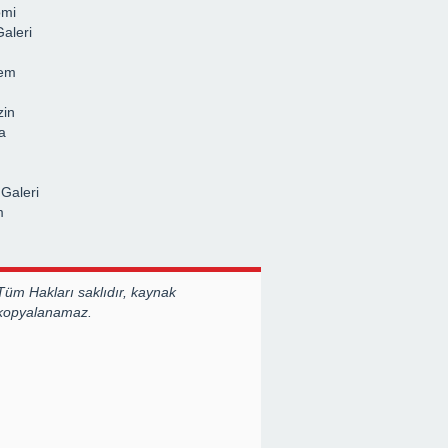
omi
aleri
em
in
ka
Galeri
m
Tüm Hakları saklıdır, kaynak
 kopyalanamaz.