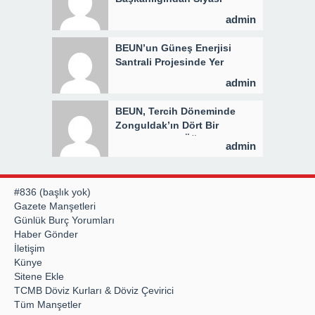
Açıklama
admin
BEUN’un Güneş Enerjisi
Santrali Projesinde Yer
Teslimi Gerçekleştirildi
admin
BEUN, Tercih Döneminde
Zonguldak’ın Dört Bir
Yanında Aday Öğrencilerle
admin
Buluşuyor
#836 (başlık yok)
Gazete Manşetleri
Günlük Burç Yorumları
Haber Gönder
İletişim
Künye
Sitene Ekle
TCMB Döviz Kurları & Döviz Çevirici
Tüm Manşetler