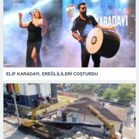
ELİF KARADAYI, EREĞLİLİLERİ COŞTURDU