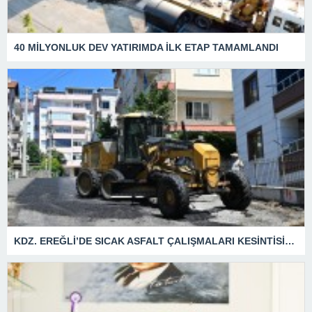
40 MİLYONLUK DEV YATIRIMDA İLK ETAP TAMAMLANDI
KDZ. EREĞLİ’DE SICAK ASFALT ÇALIŞMALARI KESİNTİSİZ SÜRÜYOR