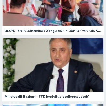
BEUN, Tercih Döneminde Zonguldak’ın Dört Bir Yanında Aday Öğrencilerle Buluşuyor
Milletvekili Bozkurt: ‘TTK kesinlikle özelleşmeyecek’