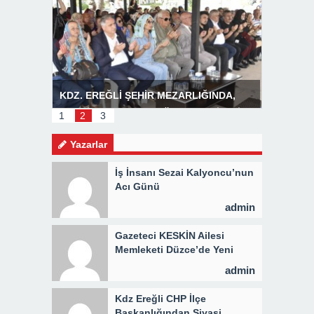
INDA,
Başkan Posbıyık’tan Bayram Mesajı
BOZHANE
İ 3 BİN
1
2
3
Yazarlar
İş İnsanı Sezai Kalyoncu’nun
Acı Günü
admin
Gazeteci KESKİN Ailesi
Memleketi Düzce’de Yeni
Parti Binasını Ziyaret Etti
admin
Kdz Ereğli CHP İlçe
Başkanlığından Siyasi