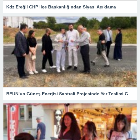
Kdz Ereğli CHP İlçe Başkanlığından Siyasi Açıklama
BEUN’un Güneş Enerjisi Santrali Projesinde Yer Teslimi Gerçekleştirildi