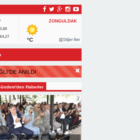
ZONGULDAK
P
3.80
64.27
°C
Diğer İller
m
Lİ’DE ANILDI
ündem'den Haberler