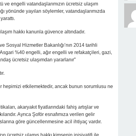
ü ve engelli vatandaşlarımızın ücretsiz ulaşım
ndığı yönünde yayılan söylemler, vatandaşlarımızda
yarattı.
z ulaşım hakkı kanunla güvence altındadır.
 ve Sosyal Hizmetler Bakanlığı’nın 2014 tarihli
Asgari %40 engelli, ağır engelli ve refakatçileri, gazi,
andaş ücretsiz ulaşımdan yararlanır”
ır.
er hepimizi etkilemektedir, ancak bunun sorumlusu ne
kaları, akaryakıt fiyatlarındaki fahiş artışlar ve
ılarıdır. Ayrıca Şoför esnafımıza verilen gelir
arına göre güncellenmesine acil ihtiyaç vardır.
zın ücretsiz ulamış hakkı kimsenin inisiyatifi ile