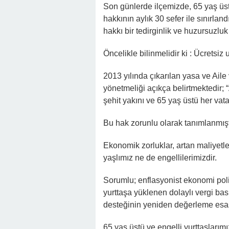
Son günlerde ilçemizde, 65 yaş üst
hakkının aylık 30 sefer ile sınırla
hakkı bir tedirginlik ve huzursuzluk 
Öncelikle bilinmelidir ki : Ücretsi
2013 yılında çıkarılan yasa ve Aile
yönetmeliği açıkça belirtmektedir; “
şehit yakını ve 65 yaş üstü her vat
Bu hak zorunlu olarak tanımlanmışt
Ekonomik zorluklar, artan maliyetl
yaşlımız ne de engellilerimizdir.
Sorumlu; enflasyonist ekonomi politi
yurttaşa yüklenen dolaylı vergi bask
desteğinin yeniden değerleme esasl
65 yaş üstü ve engelli yurttaşlarımı