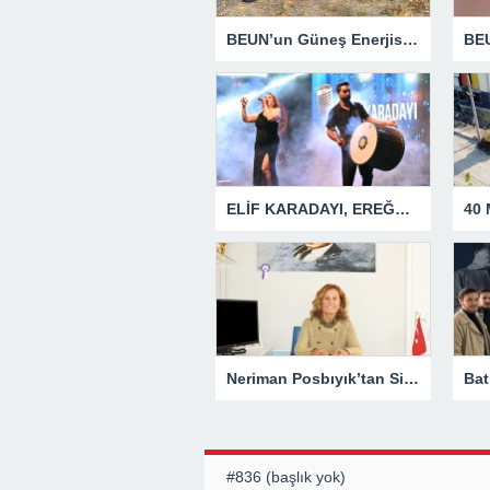
BEUN’un Güneş Enerjisi Santrali Projesinde Yer Teslimi Gerçekleştirildi
ELİF KARADAYI, EREĞLİLİLERİ COŞTURDU
Neriman Posbıyık’tan Siyasi Açıklama
#836 (başlık yok)