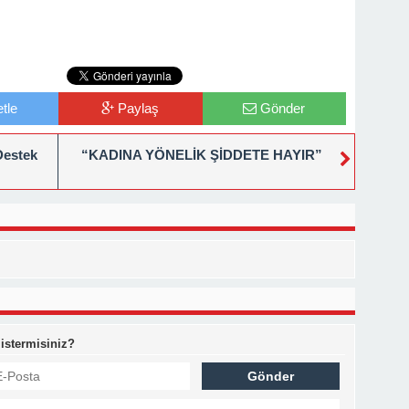
tle
Paylaş
Gönder
Destek
“KADINA YÖNELİK ŞİDDETE HAYIR”
 istermisiniz?