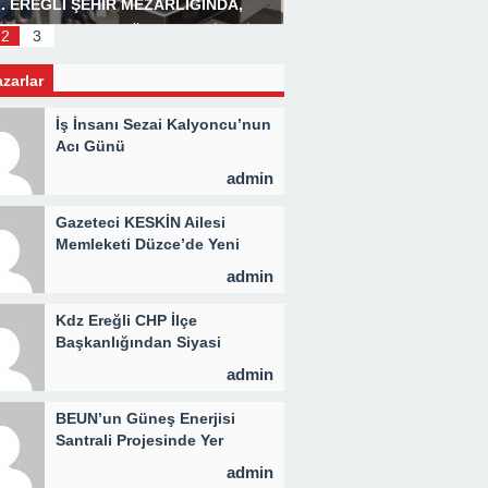
. EREĞLİ ŞEHİR MEZARLIĞINDA,
Başkan Posbıyık’tan Bay
LİD PROGRAMI DÜZENLENDİ 3 BİN
2
3
İYE KAVURMA DAĞITILDI
azarlar
İş İnsanı Sezai Kalyoncu’nun
Acı Günü
admin
Gazeteci KESKİN Ailesi
Memleketi Düzce’de Yeni
Parti Binasını Ziyaret Etti
admin
Kdz Ereğli CHP İlçe
Başkanlığından Siyasi
Açıklama
admin
BEUN’un Güneş Enerjisi
Santrali Projesinde Yer
Teslimi Gerçekleştirildi
admin