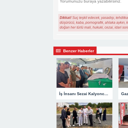
Dikkat!
Suç teşkil edecek, yasadışı, tehditkar
düşürücü, kaba, pornografik, ahlaka aykırı, ki
doğan her türlü mali, hukuki, cezai, idari so
Benzer Haberler
İş İnsanı Sezai Kalyoncu’nun Acı Günü