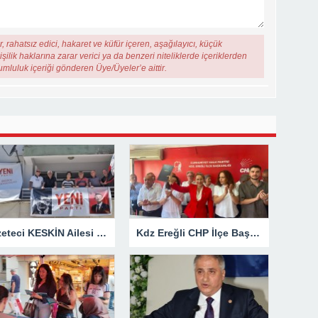
, rahatsız edici, hakaret ve küfür içeren, aşağılayıcı, küçük
şilik haklarına zarar verici ya da benzeri niteliklerde içeriklerden
rumluluk içeriği gönderen Üye/Üyeler’e aittir.
Gazeteci KESKİN Ailesi Memleketi Düzce’de Yeni Parti Binasını Ziyaret Etti
Kdz Ereğli CHP İlçe Başkanlığından Siyasi Açıklama