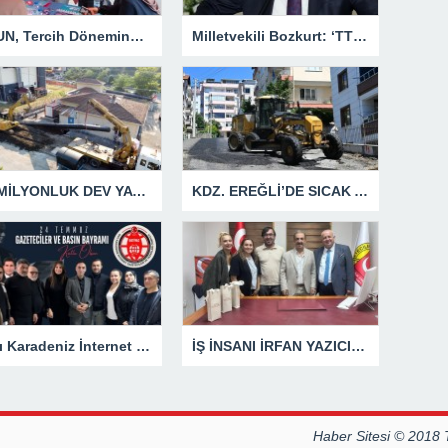
BEUN, Tercih Döneminde Zonguldak’ın Dört Bir Yanında Aday Öğrencilerle Buluşuyor
Milletvekili Bozkurt: ‘TTK kesinlikle özelleşmeyecek’
40 MİLYONLUK DEV YATIRIMDA İLK ETAP TAMAMLANDI
KDZ. EREĞLİ’DE SICAK ASFALT ÇALIŞMALARI KESİNTİSİZ SÜRÜYOR
Batı Karadeniz İnternet Gazetecileri ve Yazarları Cemiyeti 24 Temmuz Basın Bayramını kutladı.
İŞ İNSANI İRFAN YAZICIOĞLU’NDAN GAZETECİLERE ANLAMLI ZİYARET
Haber Sitesi © 2018 