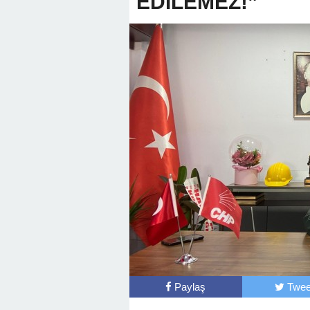
EDİLEMEZ!”
Başkan Posbıyık’tan Bayr
Paylaş
Twee