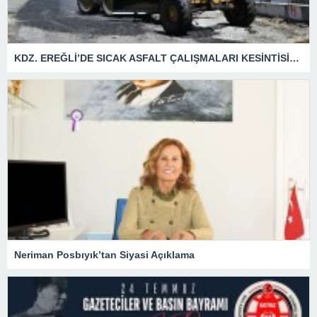
KDZ. EREĞLİ’DE SICAK ASFALT ÇALIŞMALARI KESİNTİSİZ SÜRÜYOR
Neriman Posbıyık’tan Siyasi Açıklama