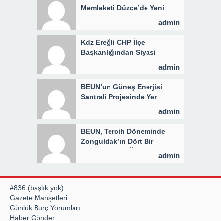
Memleketi Düzce’de Yeni
Parti Binasını Ziyaret Etti
admin
Kdz Ereğli CHP İlçe
Başkanlığından Siyasi
Açıklama
admin
BEUN’un Güneş Enerjisi
Santrali Projesinde Yer
Teslimi Gerçekleştirildi
admin
BEUN, Tercih Döneminde
Zonguldak’ın Dört Bir
Yanında Aday Öğrencilerle
admin
Buluşuyor
#836 (başlık yok)
Gazete Manşetleri
Günlük Burç Yorumları
Haber Gönder