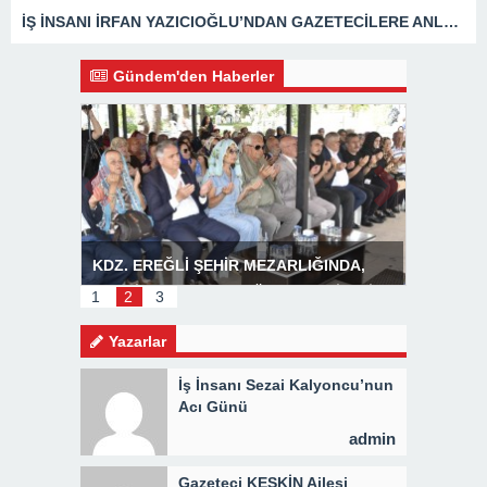
İŞ İNSANI İRFAN YAZICIOĞLU’NDAN GAZETECİLERE ANLAMLI ZİYARET
Gündem'den Haberler
R
KDZ. EREĞLİ ŞEHİR MEZARLIĞINDA,
Başkan P
MEVLİD PROGRAMI DÜZENLENDİ 3 BİN
1
2
3
KİŞİYE KAVURMA DAĞITILDI
Yazarlar
İş İnsanı Sezai Kalyoncu’nun
Acı Günü
admin
Gazeteci KESKİN Ailesi