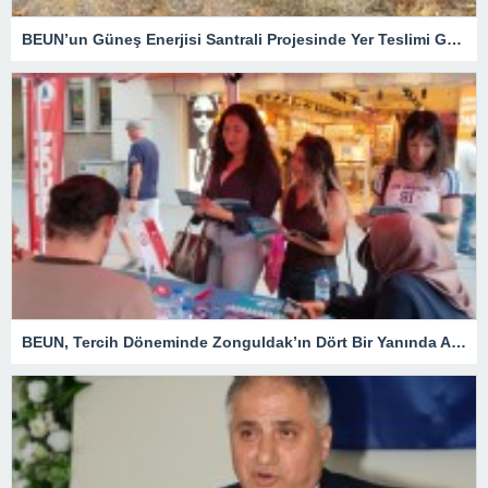
BEUN’un Güneş Enerjisi Santrali Projesinde Yer Teslimi Gerçekleştirildi
BEUN, Tercih Döneminde Zonguldak’ın Dört Bir Yanında Aday Öğrencilerle Buluşuyor