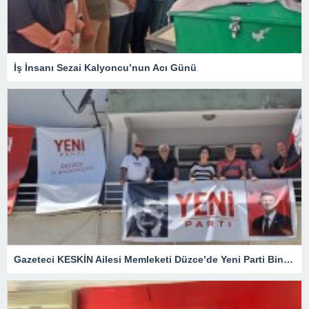
İş İnsanı Sezai Kalyoncu’nun Acı Günü
Gazeteci KESKİN Ailesi Memleketi Düzce’de Yeni Parti Binasını Ziyaret Etti