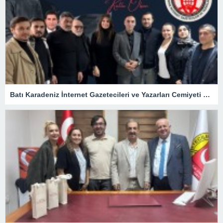
Batı Karadeniz İnternet Gazetecileri ve Yazarları Cemiyeti 24 Temmuz Basın Bayramını kutladı.