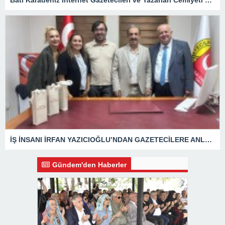
Batı Karadeniz İnternet Gazetecileri ve Yazarları Cemiyeti 24 Temmuz Basın Bayramını kutladı.
İŞ İNSANI İRFAN YAZICIOĞLU’NDAN GAZETECİLERE ANLAMLI ZİYARET
Gündem'den Haberler