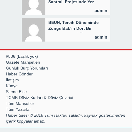
Santrali Projesinde Yer
Teslimi Gerçekleştirildi
admin
BEUN, Tercih Döneminde
Zonguldak’ın Dört Bir
Yanında Aday Öğrencilerle
admin
Buluşuyor
#836 (başlık yok)
Gazete Manşetleri
Günlük Burç Yorumları
Haber Gönder
İletişim
Künye
Sitene Ekle
TCMB Döviz Kurları & Döviz Çevirici
Tüm Manşetler
Tüm Yazarlar
Haber Sitesi © 2018 Tüm Hakları saklıdır, kaynak gösterilmeden
içerik kopyalanamaz.