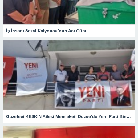
İş İnsanı Sezai Kalyoncu’nun Acı Günü
Gazeteci KESKİN Ailesi Memleketi Düzce’de Yeni Parti Binasını Ziyaret Etti