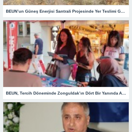
BEUN’un Güneş Enerjisi Santrali Projesinde Yer Teslimi Gerçekleştirildi
BEUN, Tercih Döneminde Zonguldak’ın Dört Bir Yanında Aday Öğrencilerle Buluşuyor