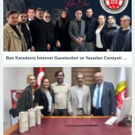
Batı Karadeniz İnternet Gazetecileri ve Yazarları Cemiyeti 24 Temmuz Basın Bayramını kutladı.