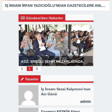
İŞ İNSANI İRFAN YAZICIOĞLU’NDAN GAZETECİLERE ANLAMLI ZİYARET
Gündem'den Haberler
R
KDZ. EREĞLİ ŞEHİR MEZARLIĞINDA,
Başkan P
MEVLİD PROGRAMI DÜZENLENDİ 3 BİN
1
2
3
KİŞİYE KAVURMA DAĞITILDI
Yazarlar
İş İnsanı Sezai Kalyoncu’nun
Acı Günü
admin
Gazeteci KESKİN Ailesi