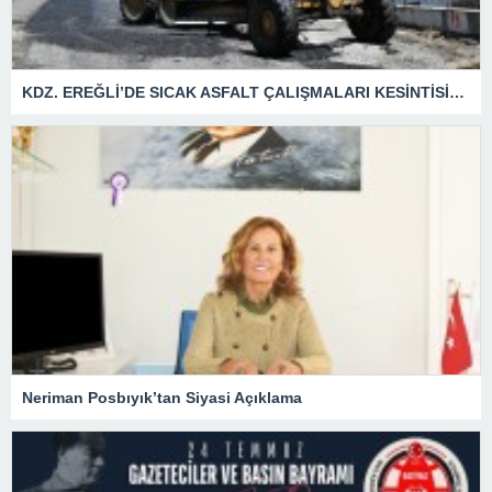
KDZ. EREĞLİ’DE SICAK ASFALT ÇALIŞMALARI KESİNTİSİZ SÜRÜYOR
Neriman Posbıyık’tan Siyasi Açıklama