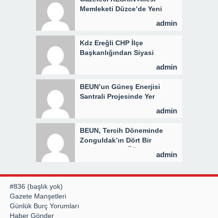
Memleketi Düzce’de Yeni
Parti Binasını Ziyaret Etti
admin
Kdz Ereğli CHP İlçe
Başkanlığından Siyasi
Açıklama
admin
BEUN’un Güneş Enerjisi
Santrali Projesinde Yer
Teslimi Gerçekleştirildi
admin
BEUN, Tercih Döneminde
Zonguldak’ın Dört Bir
Yanında Aday Öğrencilerle
admin
Buluşuyor
#836 (başlık yok)
Gazete Manşetleri
Günlük Burç Yorumları
Haber Gönder