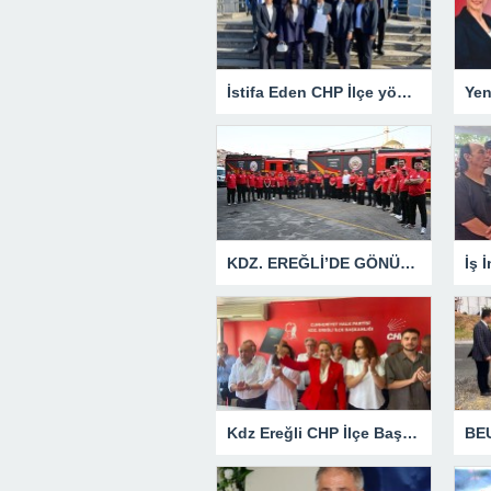
İstifa Eden CHP İlçe yönetiminden Açıklama
KDZ. EREĞLİ’DE GÖNÜLLÜ İTFAİYECİ AİLESİ BÜYÜYOR
Kdz Ereğli CHP İlçe Başkanlığından Siyasi Açıklama