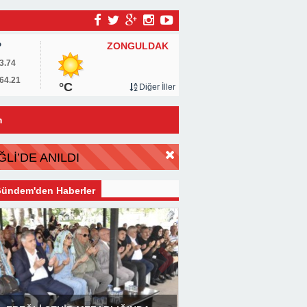
ZONGULDAK
P
3.74
64.21
°C
Diğer İller
m
Lİ’DE ANILDI
ündem'den Haberler