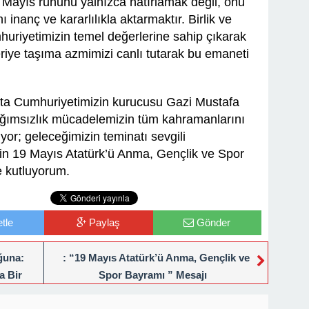
 Mayıs ruhunu yalnızca hatırlamak değil, onu
 inanç ve kararlılıkla aktarmaktır. Birlik ve
huriyetimizin temel değerlerine sahip çıkarak
eriye taşıma azmimizi canlı tutarak bu emaneti
ta Cumhuriyetimizin kurucusu Gazi Mustafa
ğımsızlık mücadelemizin tüm kahramanlarını
or; geleceğimizin teminatı sevgili
izin 19 Mayıs Atatürk’ü Anma, Gençlik ve Spor
e kutluyorum.
tle
Paylaş
Gönder
ğuna:
: “19 Mayıs Atatürk’ü Anma, Gençlik ve
a Bir
Spor Bayramı ” Mesajı