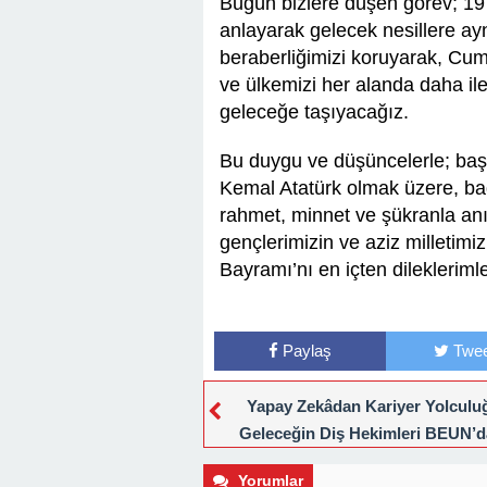
Bugün bizlere düşen görev; 19
anlayarak gelecek nesillere aynı
beraberliğimizi koruyarak, Cum
ve ülkemizi her alanda daha il
geleceğe taşıyacağız.
Bu duygu ve düşüncelerle; baş
Kemal Atatürk olmak üzere, ba
rahmet, minnet ve şükranla anıy
gençlerimizin ve aziz milletim
Bayramı’nı en içten dilekleriml
Paylaş
Twee
Yapay Zekâdan Kariyer Yolculu
Geleceğin Diş Hekimleri BEUN’d
Araya Geldi
Yorumlar