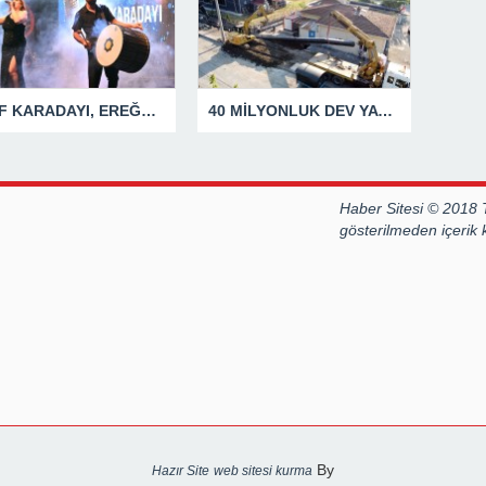
ELİF KARADAYI, EREĞLİLİLERİ COŞTURDU
40 MİLYONLUK DEV YATIRIMDA İLK ETAP TAMAMLANDI
Haber Sitesi © 2018 
gösterilmeden içerik
By
Hazır Site
web sitesi kurma