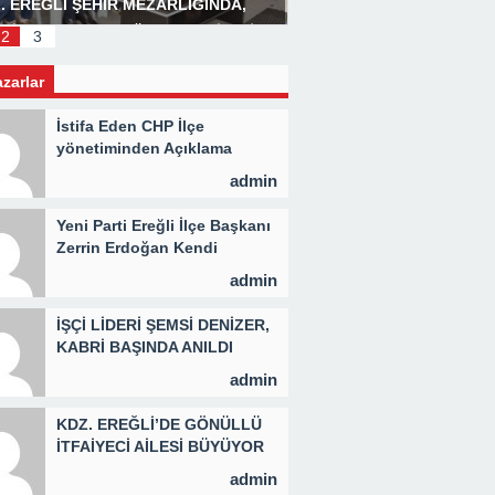
. EREĞLİ ŞEHİR MEZARLIĞINDA,
Başkan Posbıyık’tan Bay
LİD PROGRAMI DÜZENLENDİ 3 BİN
2
3
İYE KAVURMA DAĞITILDI
azarlar
İstifa Eden CHP İlçe
yönetiminden Açıklama
admin
Yeni Parti Ereğli İlçe Başkanı
Zerrin Erdoğan Kendi
Yönetimini Seçti
admin
İŞÇİ LİDERİ ŞEMSİ DENİZER,
KABRİ BAŞINDA ANILDI
admin
KDZ. EREĞLİ’DE GÖNÜLLÜ
İTFAİYECİ AİLESİ BÜYÜYOR
admin