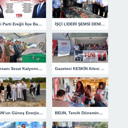
Yeni Parti Ereğli İlçe Başkanı Zerrin Erdoğan Kendi Yönetimini Seçti
İŞÇİ LİDERİ ŞEMSİ DENİZER, KABRİ BAŞINDA ANILDI
İş İnsanı Sezai Kalyoncu’nun Acı Günü
Gazeteci KESKİN Ailesi Memleketi Düzce’de Yeni Parti Binasını Ziyaret Etti
BEUN’un Güneş Enerjisi Santrali Projesinde Yer Teslimi Gerçekleştirildi
BEUN, Tercih Döneminde Zonguldak’ın Dört Bir Yanında Aday Öğrencilerle Buluşuyor