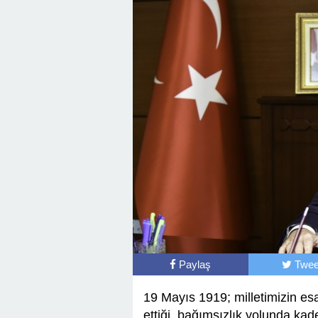
Başkan Posbıyık’tan Bayr
Paylaş
Twee
19 Mayıs 1919; milletimizin e
ettiği, bağımsızlık yolunda kade