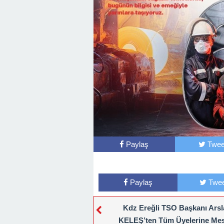
Başkan Posbıyık’tan Bayr
Paylaş
Twee
Paylaş
Twee
Kdz Ereğli TSO Başkanı Ars
KELEŞ’ten Tüm Üyelerine Mes