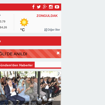
ZONGULDAK
P
3.79
64.26
°C
Diğer İller
m
Lİ’DE ANILDI
ündem'den Haberler