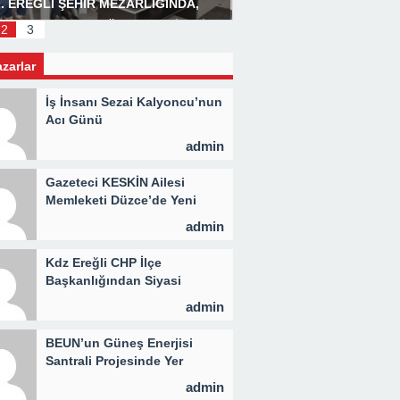
. EREĞLİ ŞEHİR MEZARLIĞINDA,
Başkan Posbıyık’tan Bay
LİD PROGRAMI DÜZENLENDİ 3 BİN
2
3
İYE KAVURMA DAĞITILDI
azarlar
İş İnsanı Sezai Kalyoncu’nun
Acı Günü
admin
Gazeteci KESKİN Ailesi
Memleketi Düzce’de Yeni
Parti Binasını Ziyaret Etti
admin
Kdz Ereğli CHP İlçe
Başkanlığından Siyasi
Açıklama
admin
BEUN’un Güneş Enerjisi
Santrali Projesinde Yer
Teslimi Gerçekleştirildi
admin