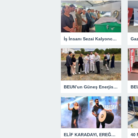
İş İnsanı Sezai Kalyoncu’nun Acı Günü
BEUN’un Güneş Enerjisi Santrali Projesinde Yer Teslimi Gerçekleştirildi
ELİF KARADAYI, EREĞLİLİLERİ COŞTURDU