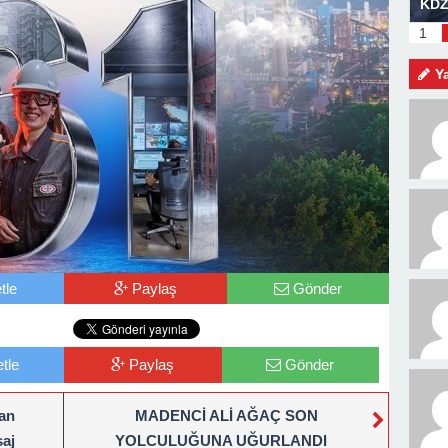
am Mesajı
BOZHANE LİMANI GÜN SAYIYOR
KDZ
MEV
1
KİŞ
Y
tle
Paylaş
Gönder
tle
Paylaş
Gönder
lan
MADENCİ ALİ AĞAÇ SON
aj
YOLCULUĞUNA UĞURLANDI