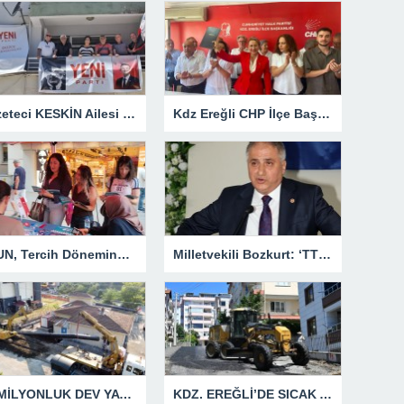
Gazeteci KESKİN Ailesi Memleketi Düzce’de Yeni Parti Binasını Ziyaret Etti
Kdz Ereğli CHP İlçe Başkanlığından Siyasi Açıklama
BEUN, Tercih Döneminde Zonguldak’ın Dört Bir Yanında Aday Öğrencilerle Buluşuyor
Milletvekili Bozkurt: ‘TTK kesinlikle özelleşmeyecek’
40 MİLYONLUK DEV YATIRIMDA İLK ETAP TAMAMLANDI
KDZ. EREĞLİ’DE SICAK ASFALT ÇALIŞMALARI KESİNTİSİZ SÜRÜYOR