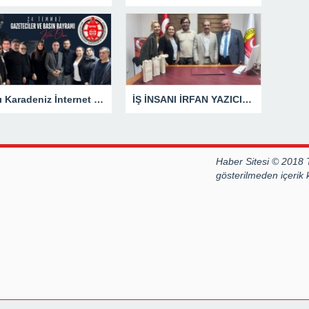
Batı Karadeniz İnternet Gazetecileri ve Yazarları Cemiyeti 24 Temmuz Basın Bayramını kutladı.
İŞ İNSANI İRFAN YAZICIOĞLU’NDAN GAZETECİLERE ANLAMLI ZİYARET
Haber Sitesi © 2018 
gösterilmeden içerik