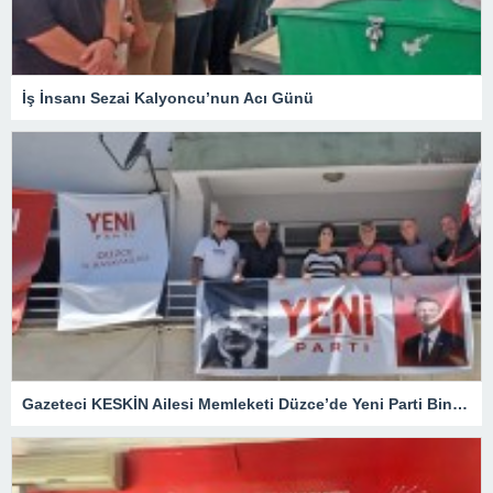
İş İnsanı Sezai Kalyoncu’nun Acı Günü
Gazeteci KESKİN Ailesi Memleketi Düzce’de Yeni Parti Binasını Ziyaret Etti