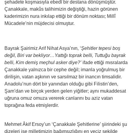
şehadete koşmasıyla ebedî bir destana dönüşmüştür.
Çanakkale, makûs talihimizin değiştiği, hazin görünen
kaderimizin nura inkılap ettiği bir dönüm noktası; Millî
Mücadele’nin müjdecisi olmuştur.
Bayrak Şairimiz Arif Nihat Asya’nın, ‘
Şehitler tepesi boş
değil, Biri var bekliyor…Yattığı toprak belli, Tuttuğu bayrak
belli, Kim demiş meçhul asker diye?’
ifade ettiği mısralarda
Çanakkale yalnızca bir cephe değil; imanla yoğrulmuş bir
dirilişin, vatan aşkının ve sarsılmaz bir inancın timsalidir.
Anadolu’nun dört bir yanından olduğu gibi Filistin’den,
Şam’dan ve birçok yerden gelen yiğitler; aynı mukaddesat
uğruna omuz omuza vererek canlarını bu aziz vatan
toprağına feda etmişlerdir.
Mehmet Âkif Ersoy’un ‘Çanakkale Şehitlerine’ şiirindeki şu
dizeleri ise milletimizin bağımsızlığını en veciz şekilde