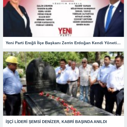
Yeni Parti Ereğli İlçe Başkanı Zerrin Erdoğan Kendi Yönetimini Seçti
İŞÇİ LİDERİ ŞEMSİ DENİZER, KABRİ BAŞINDA ANILDI