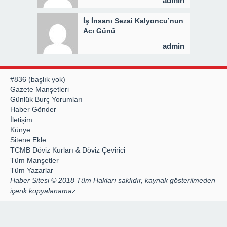
admin
İş İnsanı Sezai Kalyoncu’nun
Acı Günü
admin
#836 (başlık yok)
Gazete Manşetleri
Günlük Burç Yorumları
Haber Gönder
İletişim
Künye
Sitene Ekle
TCMB Döviz Kurları & Döviz Çevirici
Tüm Manşetler
Tüm Yazarlar
Haber Sitesi © 2018 Tüm Hakları saklıdır, kaynak gösterilmeden
içerik kopyalanamaz.
By
Hazır Site
web sitesi kurma
Uzman Tescil