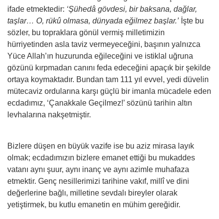
ifade etmektedir:
‘Şühedâ gövdesi, bir baksana, dağlar,
taşlar… O, rükû olmasa, dünyada eğilmez başlar.’
İşte bu
sözler, bu topraklara gönül vermiş milletimizin
hürriyetinden asla taviz vermeyeceğini, başının yalnızca
Yüce Allah’ın huzurunda eğileceğini ve istiklal uğruna
gözünü kırpmadan canını feda edeceğini apaçık bir şekilde
ortaya koymaktadır. Bundan tam 111 yıl evvel, yedi düvelin
mütecaviz ordularına karşı güçlü bir imanla mücadele eden
ecdadımız, ‘Çanakkale Geçilmez!’ sözünü tarihin altın
levhalarına nakşetmiştir.
Bizlere düşen en büyük vazife ise bu aziz mirasa layık
olmak; ecdadımızın bizlere emanet ettiği bu mukaddes
vatanı aynı şuur, aynı inanç ve aynı azimle muhafaza
etmektir. Genç nesillerimizi tarihine vakıf, millî ve dini
değerlerine bağlı, milletine sevdalı bireyler olarak
yetiştirmek, bu kutlu emanetin en mühim gereğidir.