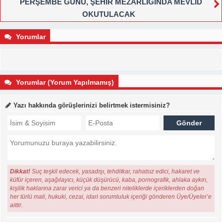
PERŞEMBE GÜNÜ, ŞEHİR MEZARLIĞINDA MEVLİD
OKUTULACAK
Yorumlar
Yorumlar (Yorum Yapılmamış)
Yazı hakkında görüşlerinizi belirtmek istermisiniz?
Dikkat!
Suç teşkil edecek, yasadışı, tehditkar, rahatsız edici, hakaret ve
küfür içeren, aşağılayıcı, küçük düşürücü, kaba, pornografik, ahlaka aykırı,
kişilik haklarına zarar verici ya da benzeri niteliklerde içeriklerden doğan
her türlü mali, hukuki, cezai, idari sorumluluk içeriği gönderen Üye/Üyeler’e
aittir.