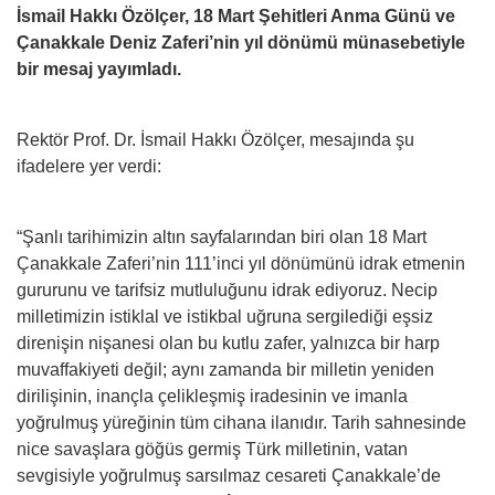
İsmail Hakkı Özölçer, 18 Mart Şehitleri Anma Günü ve
Çanakkale Deniz Zaferi’nin yıl dönümü münasebetiyle
bir mesaj yayımladı.
Rektör Prof. Dr. İsmail Hakkı Özölçer, mesajında şu
ifadelere yer verdi:
“Şanlı tarihimizin altın sayfalarından biri olan 18 Mart
Çanakkale Zaferi’nin 111’inci yıl dönümünü idrak etmenin
gururunu ve tarifsiz mutluluğunu idrak ediyoruz. Necip
milletimizin istiklal ve istikbal uğruna sergilediği eşsiz
direnişin nişanesi olan bu kutlu zafer, yalnızca bir harp
muvaffakiyeti değil; aynı zamanda bir milletin yeniden
dirilişinin, inançla çelikleşmiş iradesinin ve imanla
yoğrulmuş yüreğinin tüm cihana ilanıdır. Tarih sahnesinde
nice savaşlara göğüs germiş Türk milletinin, vatan
sevgisiyle yoğrulmuş sarsılmaz cesareti Çanakkale’de