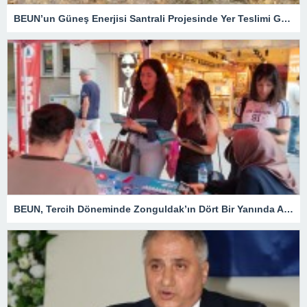
BEUN’un Güneş Enerjisi Santrali Projesinde Yer Teslimi Gerçekleştirildi
BEUN, Tercih Döneminde Zonguldak’ın Dört Bir Yanında Aday Öğrencilerle Buluşuyor