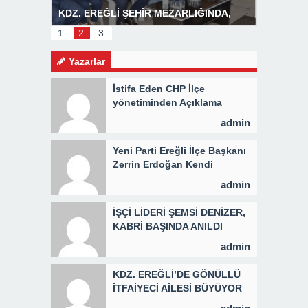
R
KDZ. EREĞLİ ŞEHİR MEZARLIĞINDA,
Başkan P
MEVLİD PROGRAMI DÜZENLENDİ 3 BİN
1
2
3
KİŞİYE KAVURMA DAĞITILDI
Yazarlar
İstifa Eden CHP İlçe
yönetiminden Açıklama
admin
Yeni Parti Ereğli İlçe Başkanı
Zerrin Erdoğan Kendi
Yönetimini Seçti
admin
İŞÇİ LİDERİ ŞEMSİ DENİZER,
KABRİ BAŞINDA ANILDI
admin
KDZ. EREĞLİ’DE GÖNÜLLÜ
İTFAİYECİ AİLESİ BÜYÜYOR