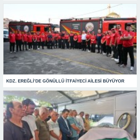
KDZ. EREĞLİ’DE GÖNÜLLÜ İTFAİYECİ AİLESİ BÜYÜYOR