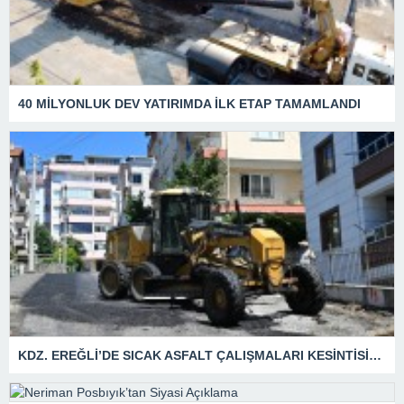
40 MİLYONLUK DEV YATIRIMDA İLK ETAP TAMAMLANDI
KDZ. EREĞLİ’DE SICAK ASFALT ÇALIŞMALARI KESİNTİSİZ SÜRÜYOR