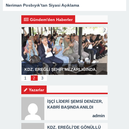
Neriman Posbıyık’tan Siyasi Açıklama
Gündem'den Haberler
R
KDZ. EREĞLİ ŞEHİR MEZARLIĞINDA,
Başkan P
MEVLİD PROGRAMI DÜZENLENDİ 3 BİN
1
2
3
KİŞİYE KAVURMA DAĞITILDI
Yazarlar
İŞÇİ LİDERİ ŞEMSİ DENİZER,
KABRİ BAŞINDA ANILDI
admin
KDZ. EREĞLİ’DE GÖNÜLLÜ