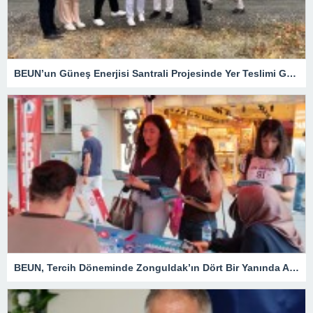
BEUN’un Güneş Enerjisi Santrali Projesinde Yer Teslimi Gerçekleştirildi
BEUN, Tercih Döneminde Zonguldak’ın Dört Bir Yanında Aday Öğrencilerle Buluşuyor