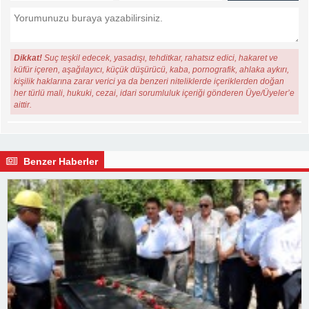
Dikkat!
Suç teşkil edecek, yasadışı, tehditkar, rahatsız edici, hakaret ve
küfür içeren, aşağılayıcı, küçük düşürücü, kaba, pornografik, ahlaka aykırı,
kişilik haklarına zarar verici ya da benzeri niteliklerde içeriklerden doğan
her türlü mali, hukuki, cezai, idari sorumluluk içeriği gönderen Üye/Üyeler’e
aittir.
Benzer Haberler