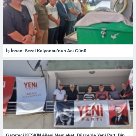
İş İnsanı Sezai Kalyoncu’nun Acı Günü
Gazeteci KESKİN Ailesi Memleketi Düzce’de Yeni Parti Binasını Ziyaret Etti