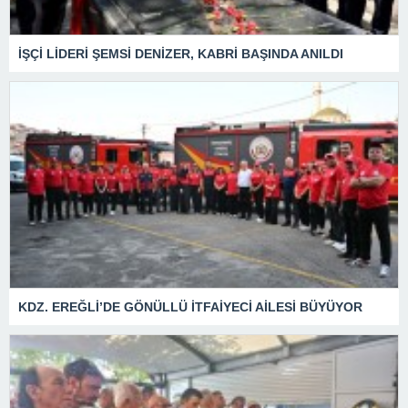
İŞÇİ LİDERİ ŞEMSİ DENİZER, KABRİ BAŞINDA ANILDI
KDZ. EREĞLİ’DE GÖNÜLLÜ İTFAİYECİ AİLESİ BÜYÜYOR