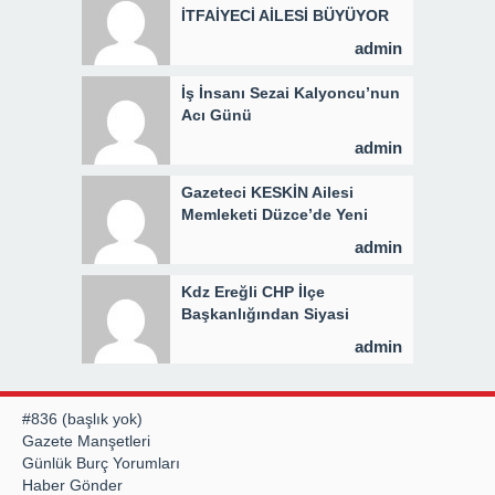
İTFAİYECİ AİLESİ BÜYÜYOR
admin
İş İnsanı Sezai Kalyoncu’nun
Acı Günü
admin
Gazeteci KESKİN Ailesi
Memleketi Düzce’de Yeni
Parti Binasını Ziyaret Etti
admin
Kdz Ereğli CHP İlçe
Başkanlığından Siyasi
Açıklama
admin
#836 (başlık yok)
Gazete Manşetleri
Günlük Burç Yorumları
Haber Gönder