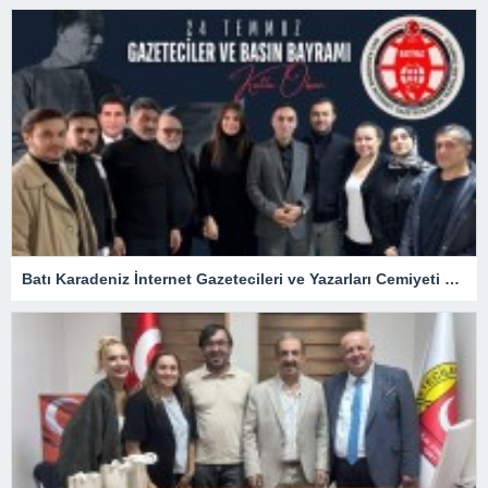
Batı Karadeniz İnternet Gazetecileri ve Yazarları Cemiyeti 24 Temmuz Basın Bayramını kutladı.