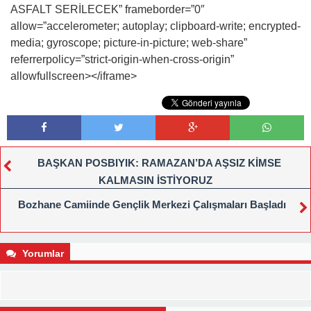
ASFALT SERİLECEK” frameborder=”0″
allow=”accelerometer; autoplay; clipboard-write; encrypted-
media; gyroscope; picture-in-picture; web-share”
referrerpolicy=”strict-origin-when-cross-origin”
allowfullscreen></iframe>
BAŞKAN POSBIYIK: RAMAZAN’DA AŞSIZ KİMSE
KALMASIN İSTİYORUZ
Bozhane Camiinde Gençlik Merkezi Çalışmaları Başladı
Yorumlar