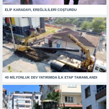
ELİF KARADAYI, EREĞLİLİLERİ COŞTURDU
40 MİLYONLUK DEV YATIRIMDA İLK ETAP TAMAMLANDI