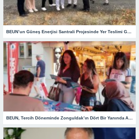
BEUN’un Güneş Enerjisi Santrali Projesinde Yer Teslimi Gerçekleştirildi
BEUN, Tercih Döneminde Zonguldak’ın Dört Bir Yanında Aday Öğrencilerle Buluşuyor