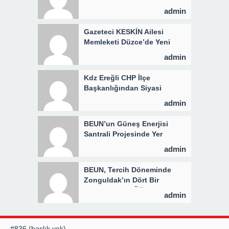
admin
Gazeteci KESKİN Ailesi
Memleketi Düzce’de Yeni
Parti Binasını Ziyaret Etti
admin
Kdz Ereğli CHP İlçe
Başkanlığından Siyasi
Açıklama
admin
BEUN’un Güneş Enerjisi
Santrali Projesinde Yer
Teslimi Gerçekleştirildi
admin
BEUN, Tercih Döneminde
Zonguldak’ın Dört Bir
Yanında Aday Öğrencilerle
admin
Buluşuyor
#836 (başlık yok)