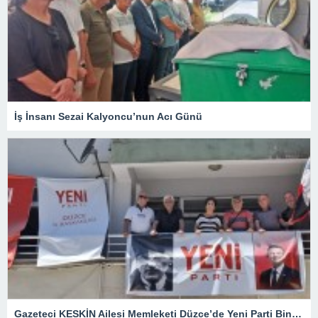
İş İnsanı Sezai Kalyoncu’nun Acı Günü
Gazeteci KESKİN Ailesi Memleketi Düzce’de Yeni Parti Binasını Ziyaret Etti