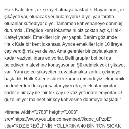
Halk Kafe’den çok şikayet almaya başladık. Bayanların çok
şikâyeti var, oturacak yer bulamıyoruz diye, yan tarafta
oturanlar küfrediyor diye. Tamamen kahvehaneye dönmüş
durumda.. Ereğlide kent lokantasını biz çoktan açtık, Halk
Kafeyi yaptık. Emekliler için yer yaptık. Benim gözümde
Halk Kafe bir kent lokantası. Ayrıca emekliler için 10 liraya
çay verdiğimiz yer de var. Ama gelenler bir çayla akşam
kadar vaziyeti idare ediyorlar. Belli gruplar bol bol da
belediyenin aleyhine konuşuyorlar. Şükretmek yok i şikayet
var.. Yani gelen şikayetleri cevaplamakta zorluk çekmeye
başladık. Halk Kafede sürekli zarar içerisindeyiz, ekonomik
nedenlerden dolayı insanlar yiyecek içecek alamıyorlar
sadece bir çay ile bir tek çay ile vaziyeti idare ediyorlar. O
güzelim yer malesef bir köy kahvesine dönmeye başladı.”
<iframe width=”1783″ height=”1003″
src=”https://www.youtube.com/embed/Jkqoc_uPzpE”
title=”KDZ.EREĞLİ’NİN YOLLARINA 40 BİN TON SICAK