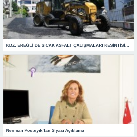
KDZ. EREĞLİ’DE SICAK ASFALT ÇALIŞMALARI KESİNTİSİZ SÜRÜYOR
Neriman Posbıyık’tan Siyasi Açıklama