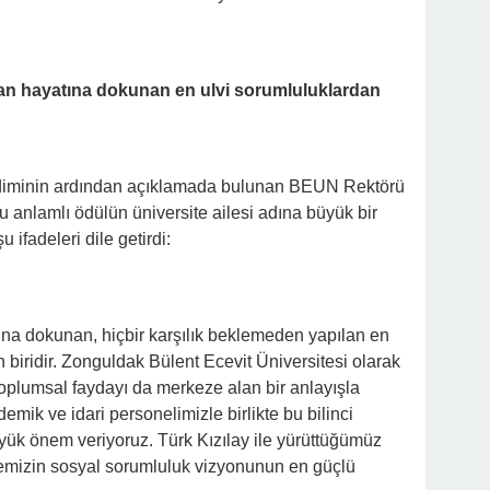
san hayatına dokunan en ulvi sorumluluklardan
akdiminin ardından açıklamada bulunan BEUN Rektörü
bu anlamlı ödülün üniversite ailesi adına büyük bir
 ifadeleri dile getirdi:
ına dokunan, hiçbir karşılık beklemeden yapılan en
 biridir. Zonguldak Bülent Ecevit Üniversitesi olarak
 toplumsal faydayı da merkeze alan bir anlayışla
emik ve idari personelimizle birlikte bu bilinci
ük önem veriyoruz. Türk Kızılay ile yürüttüğümüz
temizin sosyal sorumluluk vizyonunun en güçlü