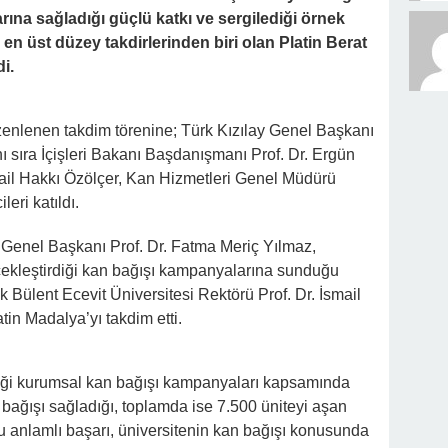
na sağladığı güçlü katkı ve sergilediği örnek
ın en üst düzey takdirlerinden biri olan Platin Berat
i.
enlenen takdim törenine; Türk Kızılay Genel Başkanı
ı sıra İçişleri Bakanı Başdanışmanı Prof. Dr. Ergün
ail Hakkı Özölçer, Kan Hizmetleri Genel Müdürü
leri katıldı.
Genel Başkanı Prof. Dr. Fatma Meriç Yılmaz,
çekleştirdiği kan bağışı kampanyalarına sunduğu
k Bülent Ecevit Üniversitesi Rektörü Prof. Dr. İsmail
tin Madalya’yı takdim etti.
iği kurumsal kan bağışı kampanyaları kapsamında
 bağışı sağladığı, toplamda ise 7.500 üniteyi aşan
 Bu anlamlı başarı, üniversitenin kan bağışı konusunda