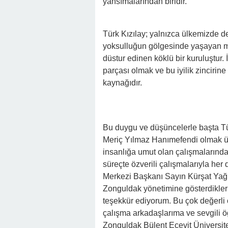
yansımalarından biridir.
Türk Kızılay; yalnızca ülkemizde de
yoksulluğun gölgesinde yaşayan ma
düstur edinen köklü bir kuruluştur
parçası olmak ve bu iyilik zincirine
kaynağıdır.
Bu duygu ve düşüncelerle başta Tü
Meriç Yılmaz Hanımefendi olmak üze
insanlığa umut olan çalışmalarında
süreçte özverili çalışmalarıyla her
Merkezi Başkanı Sayın Kürşat Yağız
Zonguldak yönetimine gösterdikleri a
teşekkür ediyorum. Bu çok değerli
çalışma arkadaşlarıma ve sevgili 
Zonguldak Bülent Ecevit Üniversite