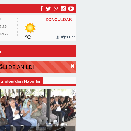
ZONGULDAK
P
3.80
64.27
°C
Diğer İller
m
Lİ’DE ANILDI
ündem'den Haberler