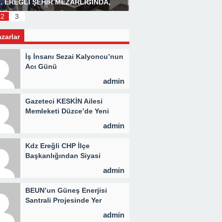
. EREĞLİ ŞEHİR MEZARLIĞINDA,
Başkan Posbıyık’tan Bay
LİD PROGRAMI DÜZENLENDİ 3 BİN
2
3
İYE KAVURMA DAĞITILDI
azarlar
İş İnsanı Sezai Kalyoncu’nun
Acı Günü
admin
Gazeteci KESKİN Ailesi
Memleketi Düzce’de Yeni
Parti Binasını Ziyaret Etti
admin
Kdz Ereğli CHP İlçe
Başkanlığından Siyasi
Açıklama
admin
BEUN’un Güneş Enerjisi
Santrali Projesinde Yer
Teslimi Gerçekleştirildi
admin