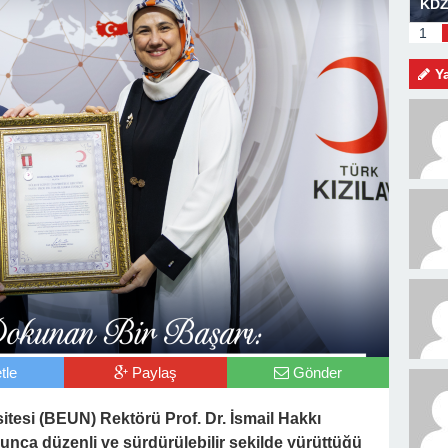
am Mesajı
BOZHANE LİMANI GÜN SAYIYOR
KDZ
MEV
1
KİŞ
Y
tle
Paylaş
Gönder
tesi (BEUN) Rektörü Prof. Dr. İsmail Hakkı
unca düzenli ve sürdürülebilir şekilde yürüttüğü