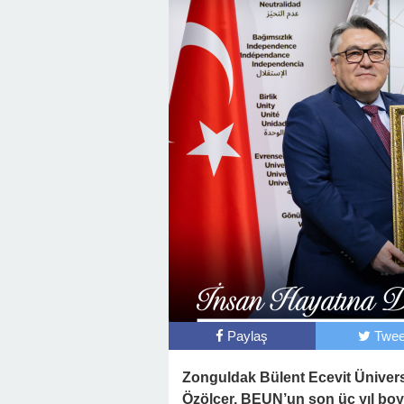
Başkan Posbıyık’tan Bayr
Paylaş
Twee
Zonguldak Bülent Ecevit Üniversi
Özölçer, BEUN’un son üç yıl boy