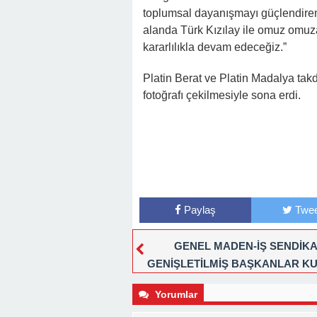
toplumsal dayanışmayı güçlendiren,
alanda Türk Kızılay ile omuz omuz
kararlılıkla devam edeceğiz.”
Platin Berat ve Platin Madalya takdim
fotoğrafı çekilmesiyle sona erdi.
Paylaş
Twee
GENEL MADEN-İŞ SENDİKA
GENİŞLETİLMİŞ BAŞKANLAR K
TOPLANDI
Yorumlar