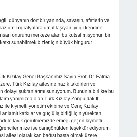
ğil, dünyanın dört bir yanında, savaşın, afetlerin ve
zlum coğrafyalara umut taşıyan iyiliği kendine
. İnsan onurunu merkeze alan bu kutsal misyonun bir
 katkı sunabilmek bizler için büyük bir gurur
rk Kızılay Genel Başkanımız Sayın Prof. Dr. Fatma
re, Türk Kızılay ailesine nazik takdirleri ve
n dolayı şükranlarımı sunuyorum. Bununla birlikte bu
 daim yanımızda olan Türk Kızılay Zonguldak İl
 ile kıymetli yönetim ekibine ve Genç Kızılay
nlamlı katkılar ve güçlü iş birliği için yürekten
 ödüle layık görülmemizde emeği geçen kıymetli
öğrencilerimize ise canıgönülden teşekkür ediyorum.
si ailesi olarak kan bağışı başta olmak üzere