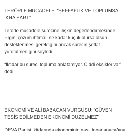
TERÖRLE MÜCADELE: “ŞEFFAFLIK VE TOPLUMSAL
İKNA ŞART”
Terörle mücadele sürecine ilişkin değerlendirmesinde
Ergin, çözüm ihtimali ne kadar küçük olursa olsun
desteklenmesi gerektiğini ancak sürecin şeffaf
yürütülmediğini söyledi.
“İktidar bu süreci topluma anlatamıyor. Ciddi eksikler var”
dedi.
EKONOMİ VE ALİ BABACAN VURGUSU: “GÜVEN
TESİS EDİLMEDEN EKONOMİ DÜZELMEZ”
DEVA Partisi iktidarında ekonominin nasıl toparlanacağına