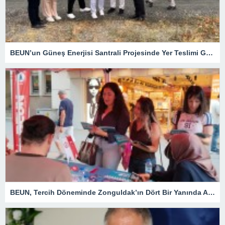
BEUN’un Güneş Enerjisi Santrali Projesinde Yer Teslimi Gerçekleştirildi
BEUN, Tercih Döneminde Zonguldak’ın Dört Bir Yanında Aday Öğrencilerle Buluşuyor