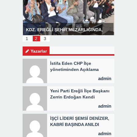
INDA,
Başkan Posbıyık’tan Bayram Mesajı
BOZHANE
İ 3 BİN
1
2
3
Yazarlar
İstifa Eden CHP İlçe
yönetiminden Açıklama
admin
Yeni Parti Ereğli İlçe Başkanı
Zerrin Erdoğan Kendi
Yönetimini Seçti
admin
İŞÇİ LİDERİ ŞEMSİ DENİZER,
KABRİ BAŞINDA ANILDI
admin