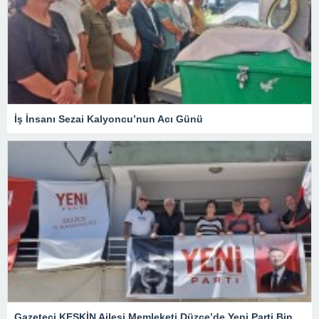
İş İnsanı Sezai Kalyoncu’nun Acı Günü
Gazeteci KESKİN Ailesi Memleketi Düzce’de Yeni Parti Binasını Ziyaret Etti