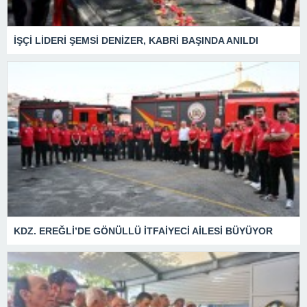
İŞÇİ LİDERİ ŞEMSİ DENİZER, KABRİ BAŞINDA ANILDI
KDZ. EREĞLİ’DE GÖNÜLLÜ İTFAİYECİ AİLESİ BÜYÜYOR