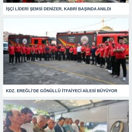
İŞÇİ LİDERİ ŞEMSİ DENİZER, KABRİ BAŞINDA ANILDI
KDZ. EREĞLİ’DE GÖNÜLLÜ İTFAİYECİ AİLESİ BÜYÜYOR