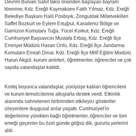
Devrim Bulvarı Sahil taksi önünden başlayan bayram
törenine; Kdz. Ereğli Kaymakamı Fatih Yılmaz, Kdz. Ereğli
Belediye Başkanı Halil Posbıyık, Zonguldak Milletvekilleri
Saffet Bozkurt ve Eylem Ertuğrul, Karadeniz Bölge ve
Garnizon Komutanı Tuğa. Yücel Korkut, Kdz. Ereğli
Cumhuriyet Başsavcısı Mustafa Erbaş, Kdz. Ereğli İlçe
Emniyet Müdürü Hasan Ünlü, Kdz. Ereğli İlçe Jandarma
Komutanı Emrah Dinar, Kdz. Ereğli İlçe Millî Eğitim Müdürü
Harun Akgül, kurum amirleri, öğretmenler, öğrenciler ve çok
sayıda vatandaşlar katıldı.
Kortej boyunca vatandaşlar, yürüyüşe katılan öğrencilere
ve kurum temsilcilerine alkışlarla destek verdi. Etkinlik
alanında sahnelenen birbirinden etkileyici gösteriler
izleyenlere duygusal anlar yaşattı. Cumhuriyet’in
değerlerine yürekten bağlı öğretmenler, öğrenciler ve tüm
emeği geçenler bu özel günde göğsü dik, gururla yerlerini
aldı.