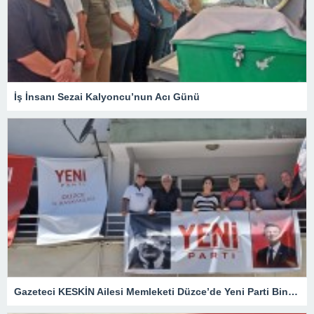
İş İnsanı Sezai Kalyoncu’nun Acı Günü
Gazeteci KESKİN Ailesi Memleketi Düzce’de Yeni Parti Binasını Ziyaret Etti