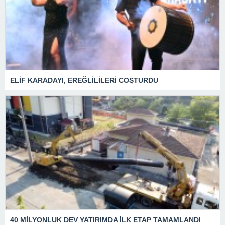
ELİF KARADAYI, EREĞLİLİLERİ COŞTURDU
40 MİLYONLUK DEV YATIRIMDA İLK ETAP TAMAMLANDI