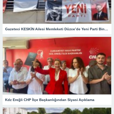
Gazeteci KESKİN Ailesi Memleketi Düzce’de Yeni Parti Binasını Ziyaret Etti
Kdz Ereğli CHP İlçe Başkanlığından Siyasi Açıklama