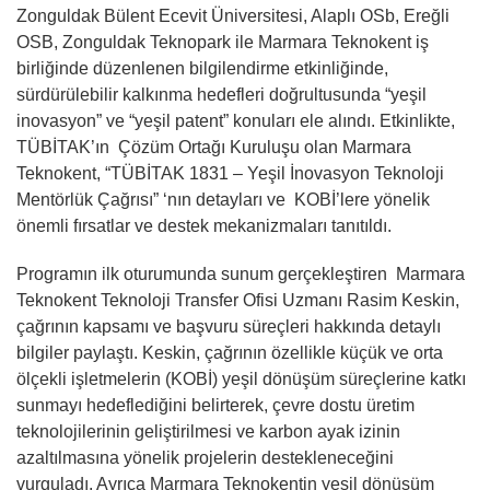
Zonguldak Bülent Ecevit Üniversitesi, Alaplı OSb, Ereğli
OSB, Zonguldak Teknopark ile Marmara Teknokent iş
birliğinde düzenlenen bilgilendirme etkinliğinde,
sürdürülebilir kalkınma hedefleri doğrultusunda “yeşil
inovasyon” ve “yeşil patent” konuları ele alındı. Etkinlikte,
TÜBİTAK’ın Çözüm Ortağı Kuruluşu olan Marmara
Teknokent, “TÜBİTAK 1831 – Yeşil İnovasyon Teknoloji
Mentörlük Çağrısı” ‘nın detayları ve KOBİ’lere yönelik
önemli fırsatlar ve destek mekanizmaları tanıtıldı.
Programın ilk oturumunda sunum gerçekleştiren Marmara
Teknokent Teknoloji Transfer Ofisi Uzmanı Rasim Keskin,
çağrının kapsamı ve başvuru süreçleri hakkında detaylı
bilgiler paylaştı. Keskin, çağrının özellikle küçük ve orta
ölçekli işletmelerin (KOBİ) yeşil dönüşüm süreçlerine katkı
sunmayı hedeflediğini belirterek, çevre dostu üretim
teknolojilerinin geliştirilmesi ve karbon ayak izinin
azaltılmasına yönelik projelerin destekleneceğini
vurguladı. Ayrıca Marmara Teknokentin yeşil dönüşüm