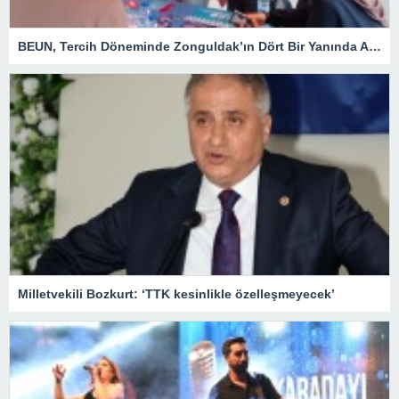
BEUN, Tercih Döneminde Zonguldak’ın Dört Bir Yanında Aday Öğrencilerle Buluşuyor
Milletvekili Bozkurt: ‘TTK kesinlikle özelleşmeyecek’