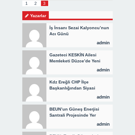
İ 3 BİN
1
2
3
Yazarlar
İş İnsanı Sezai Kalyoncu’nun
Acı Günü
admin
Gazeteci KESKİN Ailesi
Memleketi Düzce’de Yeni
Parti Binasını Ziyaret Etti
admin
Kdz Ereğli CHP İlçe
Başkanlığından Siyasi
Açıklama
admin
BEUN’un Güneş Enerjisi
Santrali Projesinde Yer
Teslimi Gerçekleştirildi
admin