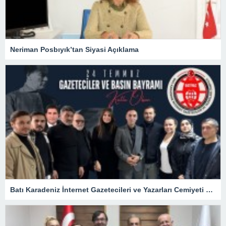
Neriman Posbıyık’tan Siyasi Açıklama
Batı Karadeniz İnternet Gazetecileri ve Yazarları Cemiyeti 24 Temmuz Basın Bayramını kutladı.