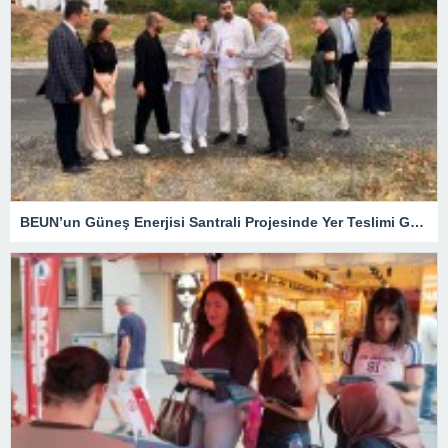
BEUN’un Güneş Enerjisi Santrali Projesinde Yer Teslimi Gerçekleştirildi