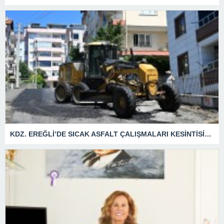
KDZ. EREĞLİ’DE SICAK ASFALT ÇALIŞMALARI KESİNTİSİZ SÜRÜYOR