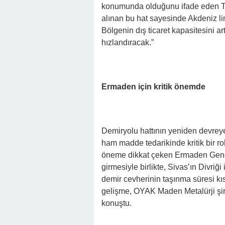
konumunda olduğunu ifade eden Tan
alınan bu hat sayesinde Akdeniz l
Bölgenin dış ticaret kapasitesini a
hızlandıracak.”
Ermaden için kritik önemde
Demiryolu hattının yeniden devreye
ham madde tedarikinde kritik bir ro
öneme dikkat çeken Ermaden Genel 
girmesiyle birlikte, Sivas’ın Divri
demir cevherinin taşınma süresi kıs
gelişme, OYAK Maden Metalürji şir
konuştu.