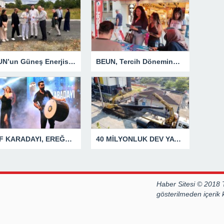
BEUN’un Güneş Enerjisi Santrali Projesinde Yer Teslimi Gerçekleştirildi
BEUN, Tercih Döneminde Zonguldak’ın Dört Bir Yanında Aday Öğrencilerle Buluşuyor
ELİF KARADAYI, EREĞLİLİLERİ COŞTURDU
40 MİLYONLUK DEV YATIRIMDA İLK ETAP TAMAMLANDI
Haber Sitesi © 2018 
gösterilmeden içerik