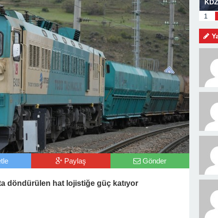
am Mesajı
BOZHANE LİMANI GÜN SAYIYOR
KDZ
MEV
1
KİŞ
Y
tle
Paylaş
Gönder
döndürülen hat lojistiğe güç katıyor