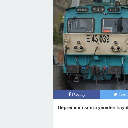
Başkan Posbıyık’tan Bayr
Paylaş
Twee
Depremden sonra yeniden hayata 