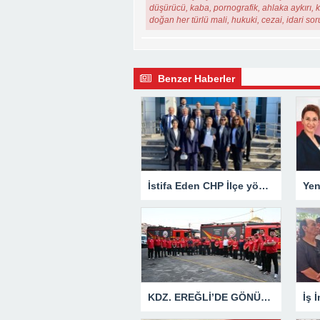
düşürücü, kaba, pornografik, ahlaka aykırı, ki
doğan her türlü mali, hukuki, cezai, idari so
Benzer Haberler
İstifa Eden CHP İlçe yönetiminden Açıklama
KDZ. EREĞLİ’DE GÖNÜLLÜ İTFAİYECİ AİLESİ BÜYÜYOR