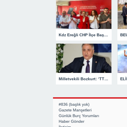
Kdz Ereğli CHP İlçe Başkanlığından Siyasi Açıklama
Milletvekili Bozkurt: ‘TTK kesinlikle özelleşmeyecek’
#836 (başlık yok)
Gazete Manşetleri
Günlük Burç Yorumları
Haber Gönder