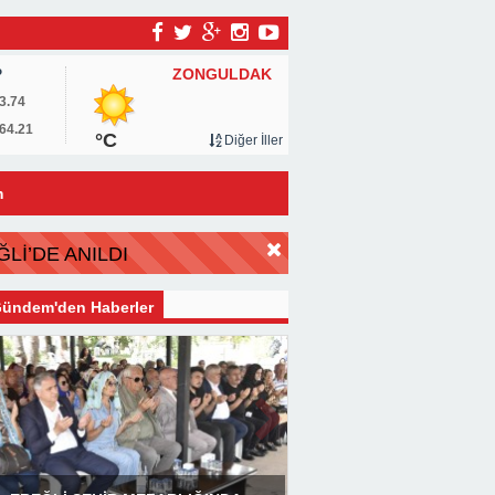
ZONGULDAK
P
3.74
64.21
°C
Diğer İller
m
Lİ’DE ANILDI
ündem'den Haberler