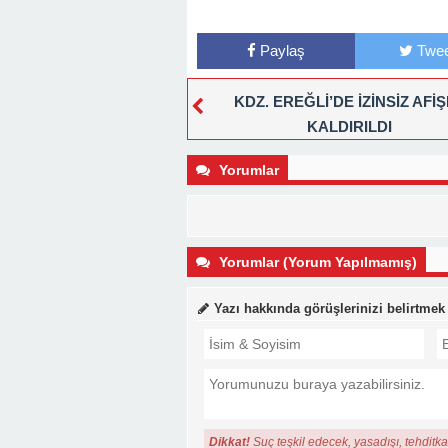
Paylaş
Twee
KDZ. EREĞLİ’DE İZİNSİZ AFİ
KALDIRILDI
Yorumlar
Yorumlar (Yorum Yapılmamış)
Yazı hakkında görüşlerinizi belirtmek
Dikkat!
Suç teşkil edecek, yasadışı, tehditkar