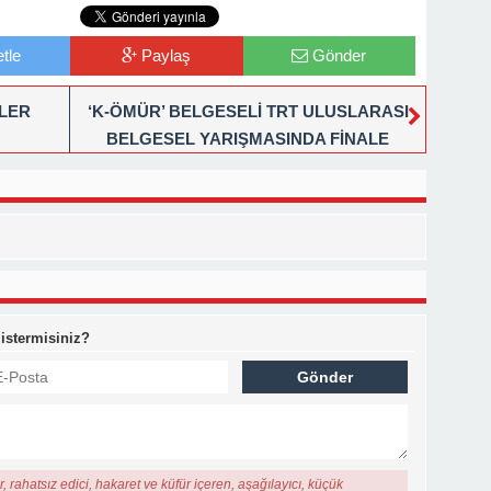
tle
Paylaş
Gönder
ŞLER
‘K-ÖMÜR’ BELGESELİ TRT ULUSLARASI
BELGESEL YARIŞMASINDA FİNALE
KALDI
 istermisiniz?
, rahatsız edici, hakaret ve küfür içeren, aşağılayıcı, küçük