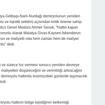
tya-Gölbaşı-Narlı-Nurdağı demiryolunun yeniden
i ve lojistik sektörü açısından kritik öneme sahip
ics Genel Müdürü Ahmet Tansık, “Hattın kapalı
zorunlu olarak Malatya-Sivas-Kayseri-İskenderun
uzun ve maliyetli rota hem zaman hem de maliyet
rdu” dedi.
bi ve sürece hız vermesi sonucu yeniden devreye
a maliyetleri düşüreceğini ve verimliliği artıracağını
n demiryolu hattında önümüzdeki günlerde taşımacılık
rdi.
yolu hattının bölge lojistiğinin belkemiği