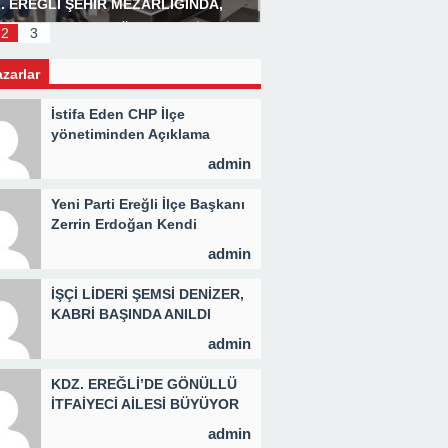
. EREĞLİ ŞEHİR MEZARLIĞINDA,
Başkan Posbıyık’tan Bay
LİD PROGRAMI DÜZENLENDİ 3 BİN
2
3
İYE KAVURMA DAĞITILDI
azarlar
İstifa Eden CHP İlçe
yönetiminden Açıklama
admin
Yeni Parti Ereğli İlçe Başkanı
Zerrin Erdoğan Kendi
Yönetimini Seçti
admin
İŞÇİ LİDERİ ŞEMSİ DENİZER,
KABRİ BAŞINDA ANILDI
admin
KDZ. EREĞLİ’DE GÖNÜLLÜ
İTFAİYECİ AİLESİ BÜYÜYOR
admin