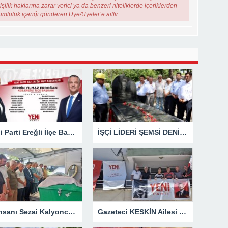
şilik haklarına zarar verici ya da benzeri niteliklerde içeriklerden
rumluluk içeriği gönderen Üye/Üyeler’e aittir.
Yeni Parti Ereğli İlçe Başkanı Zerrin Erdoğan Kendi Yönetimini Seçti
İŞÇİ LİDERİ ŞEMSİ DENİZER, KABRİ BAŞINDA ANILDI
İş İnsanı Sezai Kalyoncu’nun Acı Günü
Gazeteci KESKİN Ailesi Memleketi Düzce’de Yeni Parti Binasını Ziyaret Etti