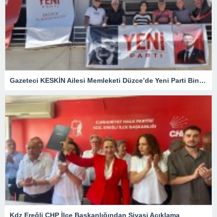
Gazeteci KESKİN Ailesi Memleketi Düzce’de Yeni Parti Binasını Ziyaret Etti
Kdz Ereğli CHP İlçe Başkanlığından Siyasi Açıklama