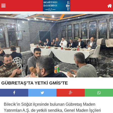
GÜBRETAŞ’TA YETKİ GMİS’TE
Bilecik’in Söğüt ilçesinde bulunan Gübretaş Maden
Yatırımları A.Ş. de yetkili sendika, Genel Maden İşçileri