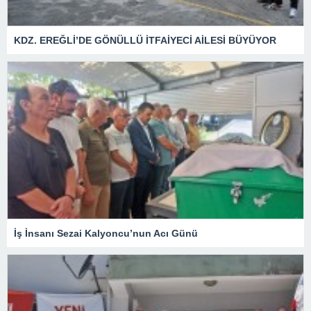
KDZ. EREĞLİ’DE GÖNÜLLÜ İTFAİYECİ AİLESİ BÜYÜYOR
İş İnsanı Sezai Kalyoncu’nun Acı Günü