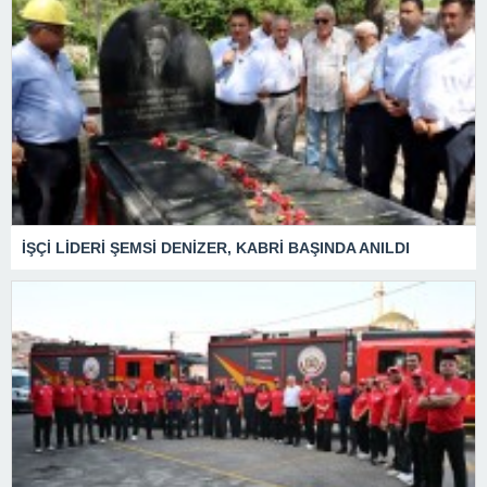
İŞÇİ LİDERİ ŞEMSİ DENİZER, KABRİ BAŞINDA ANILDI