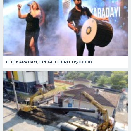
ELİF KARADAYI, EREĞLİLİLERİ COŞTURDU