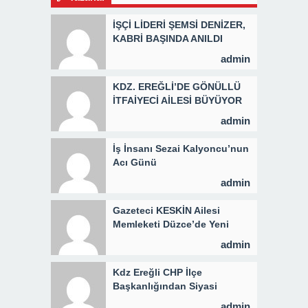
İŞÇİ LİDERİ ŞEMSİ DENİZER,
KABRİ BAŞINDA ANILDI
admin
KDZ. EREĞLİ’DE GÖNÜLLÜ
İTFAİYECİ AİLESİ BÜYÜYOR
admin
İş İnsanı Sezai Kalyoncu’nun
Acı Günü
admin
Gazeteci KESKİN Ailesi
Memleketi Düzce’de Yeni
Parti Binasını Ziyaret Etti
admin
Kdz Ereğli CHP İlçe
Başkanlığından Siyasi
Açıklama
admin