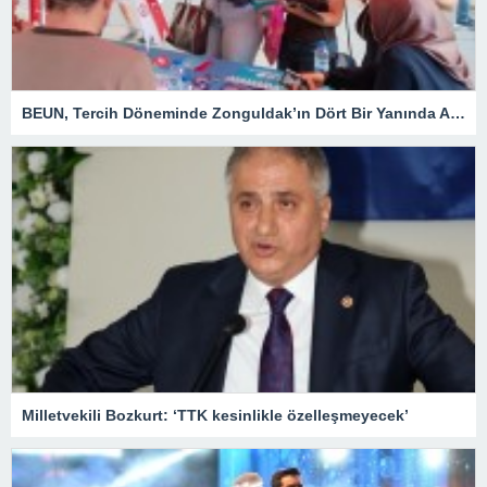
BEUN, Tercih Döneminde Zonguldak’ın Dört Bir Yanında Aday Öğrencilerle Buluşuyor
Milletvekili Bozkurt: ‘TTK kesinlikle özelleşmeyecek’