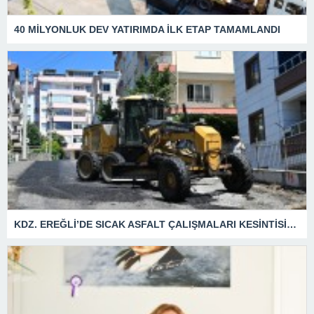
40 MİLYONLUK DEV YATIRIMDA İLK ETAP TAMAMLANDI
KDZ. EREĞLİ’DE SICAK ASFALT ÇALIŞMALARI KESİNTİSİZ SÜRÜYOR