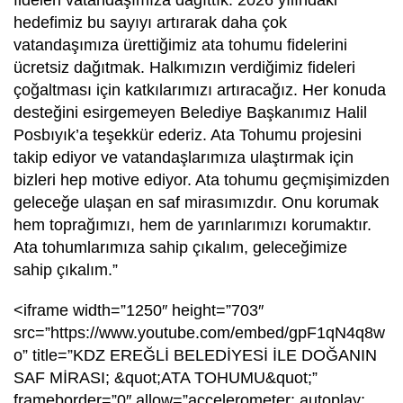
fideleri vatandaşımıza dağıttık. 2026 yılındaki
hedefimiz bu sayıyı artırarak daha çok
vatandaşımıza ürettiğimiz ata tohumu fidelerini
ücretsiz dağıtmak. Halkımızın verdiğimiz fideleri
çoğaltması için katkılarımızı artıracağız. Her konuda
desteğini esirgemeyen Belediye Başkanımız Halil
Posbıyık’a teşekkür ederiz. Ata Tohumu projesini
takip ediyor ve vatandaşlarımıza ulaştırmak için
bizleri hep motive ediyor. Ata tohumu geçmişimizden
geleceğe ulaşan en saf mirasımızdır. Onu korumak
hem toprağımızı, hem de yarınlarımızı korumaktır.
Ata tohumlarımıza sahip çıkalım, geleceğimize
sahip çıkalım.”
<iframe width=”1250″ height=”703″
src=”https://www.youtube.com/embed/gpF1qN4q8w
o” title=”KDZ EREĞLİ BELEDİYESİ İLE DOĞANIN
SAF MİRASI; &quot;ATA TOHUMU&quot;”
frameborder=”0″ allow=”accelerometer; autoplay;