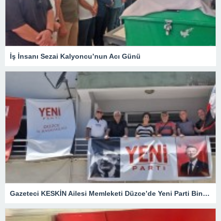
İş İnsanı Sezai Kalyoncu’nun Acı Günü
Gazeteci KESKİN Ailesi Memleketi Düzce’de Yeni Parti Binasını Ziyaret Etti