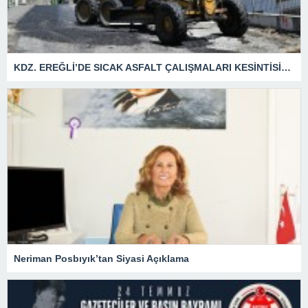
KDZ. EREĞLİ’DE SICAK ASFALT ÇALIŞMALARI KESİNTİSİZ SÜRÜYOR
Neriman Posbıyık’tan Siyasi Açıklama