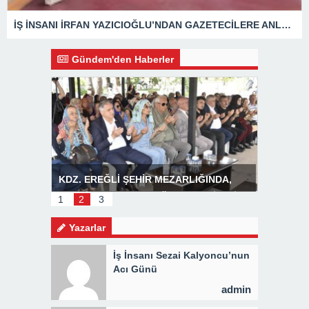
İŞ İNSANI İRFAN YAZICIOĞLU’NDAN GAZETECİLERE ANLAMLI ZİYARET
Gündem'den Haberler
R
KDZ. EREĞLİ ŞEHİR MEZARLIĞINDA,
Başkan P
MEVLİD PROGRAMI DÜZENLENDİ 3 BİN
1
2
3
KİŞİYE KAVURMA DAĞITILDI
Yazarlar
İş İnsanı Sezai Kalyoncu’nun
Acı Günü
admin