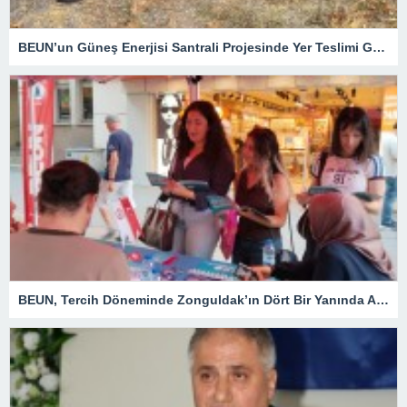
BEUN’un Güneş Enerjisi Santrali Projesinde Yer Teslimi Gerçekleştirildi
BEUN, Tercih Döneminde Zonguldak’ın Dört Bir Yanında Aday Öğrencilerle Buluşuyor