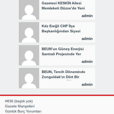
Gazeteci KESKİN Ailesi
Memleketi Düzce’de Yeni
Parti Binasını Ziyaret Etti
admin
Kdz Ereğli CHP İlçe
Başkanlığından Siyasi
Açıklama
admin
BEUN’un Güneş Enerjisi
Santrali Projesinde Yer
Teslimi Gerçekleştirildi
admin
BEUN, Tercih Döneminde
Zonguldak’ın Dört Bir
Yanında Aday Öğrencilerle
admin
Buluşuyor
#836 (başlık yok)
Gazete Manşetleri
Günlük Burç Yorumları