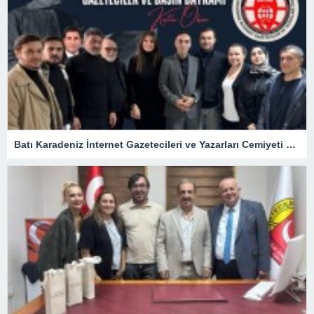
Batı Karadeniz İnternet Gazetecileri ve Yazarları Cemiyeti 24 Temmuz Basın Bayramını kutladı.