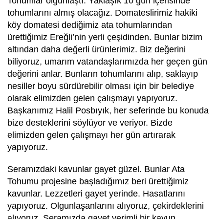
Tohumlar olgunlaştı. Yaklaşık 10 gün içerisinde
tohumlarını almış olacağız. Domateslirimiz hakiki
köy domatesi dediğimiz ata tohumlarından
ürettiğimiz Ereğli’nin yerli çeşidinden. Bunlar bizim
altından daha değerli ürünlerimiz. Biz değerini
biliyoruz, umarım vatandaşlarımızda her geçen gün
değerini anlar. Bunların tohumlarını alıp, saklayıp
nesiller boyu sürdürebilir olması için bir belediye
olarak elimizden gelen çalışmayı yapıyoruz.
Başkanımız Halil Posbıyık, her seferinde bu konuda
bize desteklerini söylüyor ve veriyor. Bizde
elimizden gelen çalışmayı her gün artırarak
yapıyoruz.
Seramızdaki kavunlar gayet güzel. Bunlar Ata
Tohumu projesine başladığımız beri ürettiğimiz
kavunlar. Lezzetleri gayet yerinde. Hasatlarını
yapıyoruz. Olgunlaşanlarını alıyoruz, çekirdeklerini
alıyoruz. Seramızda gayet verimli bir kavun