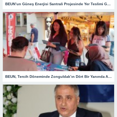
BEUN’un Güneş Enerjisi Santrali Projesinde Yer Teslimi Gerçekleştirildi
BEUN, Tercih Döneminde Zonguldak’ın Dört Bir Yanında Aday Öğrencilerle Buluşuyor