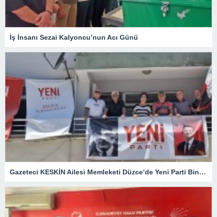
İş İnsanı Sezai Kalyoncu’nun Acı Günü
Gazeteci KESKİN Ailesi Memleketi Düzce’de Yeni Parti Binasını Ziyaret Etti