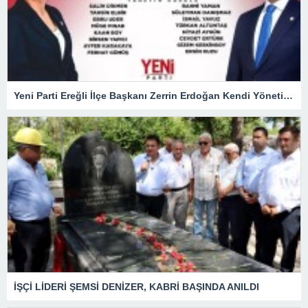
Yeni Parti Ereğli İlçe Başkanı Zerrin Erdoğan Kendi Yönetimini Seçti
İŞÇİ LİDERİ ŞEMSİ DENİZER, KABRİ BAŞINDA ANILDI