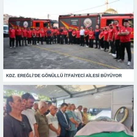
KDZ. EREĞLİ’DE GÖNÜLLÜ İTFAİYECİ AİLESİ BÜYÜYOR