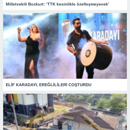
Milletvekili Bozkurt: ‘TTK kesinlikle özelleşmeyecek’
ELİF KARADAYI, EREĞLİLİLERİ COŞTURDU