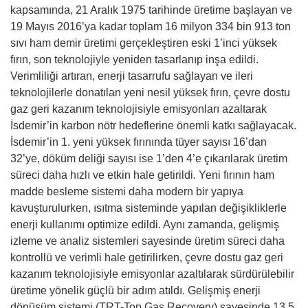
kapsamında, 21 Aralık 1975 tarihinde üretime başlayan ve
19 Mayıs 2016’ya kadar toplam 16 milyon 334 bin 913 ton
sıvı ham demir üretimi gerçekleştiren eski 1’inci yüksek
fırın, son teknolojiyle yeniden tasarlanıp inşa edildi.
Verimliliği artıran, enerji tasarrufu sağlayan ve ileri
teknolojilerle donatılan yeni nesil yüksek fırın, çevre dostu
gaz geri kazanım teknolojisiyle emisyonları azaltarak
İsdemir’in karbon nötr hedeflerine önemli katkı sağlayacak.
İsdemir’in 1. yeni yüksek fırınında tüyer sayısı 16’dan
32’ye, döküm deliği sayısı ise 1’den 4’e çıkarılarak üretim
süreci daha hızlı ve etkin hale getirildi. Yeni fırının ham
madde besleme sistemi daha modern bir yapıya
kavuşturulurken, ısıtma sisteminde yapılan değişikliklerle
enerji kullanımı optimize edildi. Aynı zamanda, gelişmiş
izleme ve analiz sistemleri sayesinde üretim süreci daha
kontrollü ve verimli hale getirilirken, çevre dostu gaz geri
kazanım teknolojisiyle emisyonlar azaltılarak sürdürülebilir
üretime yönelik güçlü bir adım atıldı. Gelişmiş enerji
dönüşüm sistemi (TRT-Top Gas Recovery) sayesinde 13,5