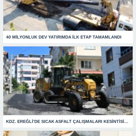
40 MİLYONLUK DEV YATIRIMDA İLK ETAP TAMAMLANDI
KDZ. EREĞLİ’DE SICAK ASFALT ÇALIŞMALARI KESİNTİSİZ SÜRÜYOR