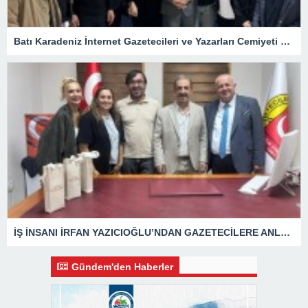
Batı Karadeniz İnternet Gazetecileri ve Yazarları Cemiyeti 24 Temmuz Basın Bayramını kutladı.
İŞ İNSANI İRFAN YAZICIOĞLU’NDAN GAZETECİLERE ANLAMLI ZİYARET
Gündem'den Haberler