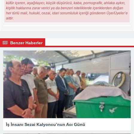
küfür içeren, aşağılayıcı, küçük düşürücü, kaba, pornografik, ahlaka aykırı,
kişilik haklarına zarar verici ya da benzeri niteliklerde içeriklerden doğan
her türlü mali, hukuki, cezai, idari sorumluluk içeriği gönderen Üye/Üyeler’e
aittir.
Benzer Haberler
İş İnsanı Sezai Kalyoncu’nun Acı Günü