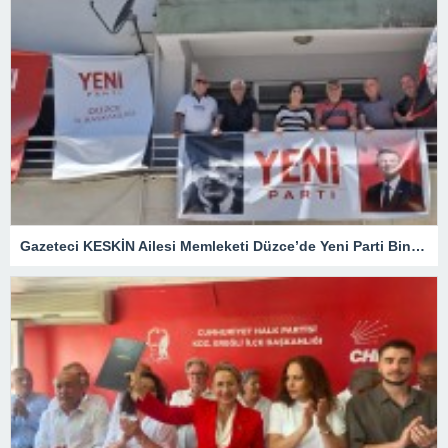
Gazeteci KESKİN Ailesi Memleketi Düzce’de Yeni Parti Binasını Ziyaret Etti