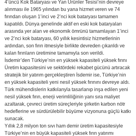
4’üncü Kok Bataryası ve Yan Ürünler Tesisi’nin devreye
alınması ile 1965 yılından bu yana hizmet veren ve 74
fırından oluşan 1’inci ve 2’nci kok bataryası tamamen
kapatıldı. Dünya genelinde aktif en eski kok bataryaları
arasında yer alan ve ekonomik ömrünü tamamlayan 1’inci
ve 2’nci kok bataryası, 60 yıllık kesintisiz hizmetlerinin
ardından, son fırın itmesiyle birlikte devreden çıkarıldı ve
kalan fırınların üretimine tamamıyla son verildi.
İsdemir’den Türkiye’nin en yüksek kapasiteli yüksek fırını
Üretim kapasitesini ve sektördeki rekabet gücünü artıracak
stratejik bir yatırım gerçekleştiren İsdemir ise, Türkiye’nin
en yüksek kapasiteli yeni nesil yüksek fırınını devreye aldı.
Türk mühendislerin katkılarıyla tasarlanıp inşa edilen yeni
nesil yüksek fırın, enerji verimliliğinin yanı sıra maliyet
azaltarak, çevreci üretim süreçleriyle şirketin karbon nötr
hedeflerine ve sürdürülebilir büyüme vizyonuna güçlü katkı
sunacak.
Yıllık 2,8 milyon ton sıvı ham demir üretim kapasitesiyle
Türkiye’nin en büyük kapasiteli yüksek fırın yatırımı