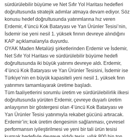
sürdürülebilir büyüme ve Net Sıfır Yol Haritası hedefleri
doğrultusunda stratejik adımlar atmaya devam ediyor. Söz
konusu hedef doğrultusunda yatırımlarına hız veren
Erdemir, 4’üncü Kok Bataryası ve Yan Ürünler Tesisi’nin,
İsdemir ise yeni nesil 1. yüksek fırının devreye alındığını
KAP açıklamalarıyla duyurdu.
OYAK Maden Metalürji şirketlerinden Erdemir ve İsdemir,
Net Sıfır Yol Haritası ve sürdürülebilir büyüme hedefi
doğrultusunda iki büyük yatırımı devreye aldı. Erdemir,
4’üncü Kok Bataryası ve Yan Ürünler Tesisini, İsdemir ise
Türkiye’nin en büyük kapasiteli yeni nesil 1. yüksek fırın
yatırımını tamamlayarak üretime başladı.
Tüm faaliyetlerini sorumlu üretim ve sürdürülebilirlik ilkesi
doğrultusunda yürüten Erdemir, çevreye duyarlı üretim
anlayışının bir göstergesi olan 4’üncü Kok Bataryası ve
Yan Ürünler Tesisi yatırımıyla rekabet gücünü artıracak.
Erdemir’in; kok üretim dengesinin sağlanması, çevresel
performansın iyileştirilmesi ve yeni bir tali ürün tesisi
kurmak hedefiyle devreye aldığı tesis, yıllık 800 bin ton