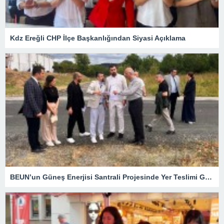
Kdz Ereğli CHP İlçe Başkanlığından Siyasi Açıklama
BEUN’un Güneş Enerjisi Santrali Projesinde Yer Teslimi Gerçekleştirildi