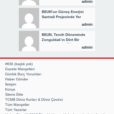
admin
BEUN’un Güneş Enerjisi
Santrali Projesinde Yer
Teslimi Gerçekleştirildi
admin
BEUN, Tercih Döneminde
Zonguldak’ın Dört Bir
Yanında Aday Öğrencilerle
admin
Buluşuyor
#836 (başlık yok)
Gazete Manşetleri
Günlük Burç Yorumları
Haber Gönder
İletişim
Künye
Sitene Ekle
TCMB Döviz Kurları & Döviz Çevirici
Tüm Manşetler
Tüm Yazarlar