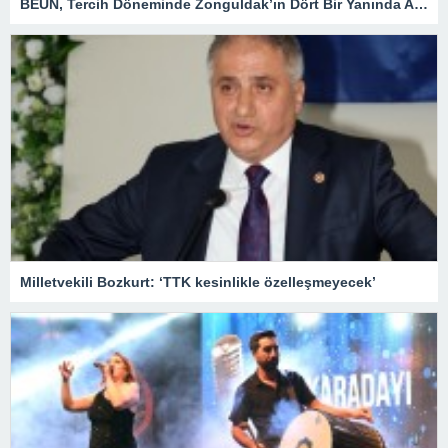
BEUN, Tercih Döneminde Zonguldak’ın Dört Bir Yanında Aday Öğrencilerle Buluşuyor
Milletvekili Bozkurt: ‘TTK kesinlikle özelleşmeyecek’