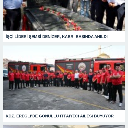
İŞÇİ LİDERİ ŞEMSİ DENİZER, KABRİ BAŞINDA ANILDI
KDZ. EREĞLİ’DE GÖNÜLLÜ İTFAİYECİ AİLESİ BÜYÜYOR