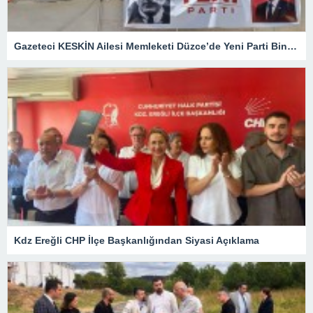
Gazeteci KESKİN Ailesi Memleketi Düzce’de Yeni Parti Binasını Ziyaret Etti
Kdz Ereğli CHP İlçe Başkanlığından Siyasi Açıklama