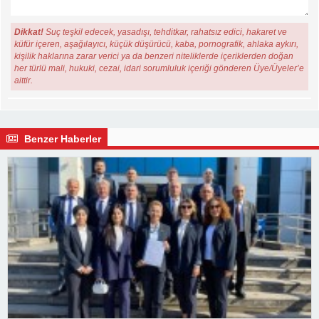
Dikkat!
Suç teşkil edecek, yasadışı, tehditkar, rahatsız edici, hakaret ve
küfür içeren, aşağılayıcı, küçük düşürücü, kaba, pornografik, ahlaka aykırı,
kişilik haklarına zarar verici ya da benzeri niteliklerde içeriklerden doğan
her türlü mali, hukuki, cezai, idari sorumluluk içeriği gönderen Üye/Üyeler’e
aittir.
Benzer Haberler