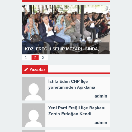
R
KDZ. EREĞLİ ŞEHİR MEZARLIĞINDA,
Başkan P
MEVLİD PROGRAMI DÜZENLENDİ 3 BİN
1
2
3
KİŞİYE KAVURMA DAĞITILDI
Yazarlar
İstifa Eden CHP İlçe
yönetiminden Açıklama
admin
Yeni Parti Ereğli İlçe Başkanı
Zerrin Erdoğan Kendi
Yönetimini Seçti
admin