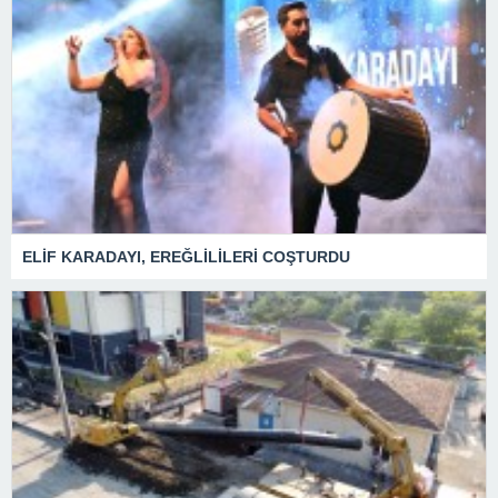
ELİF KARADAYI, EREĞLİLİLERİ COŞTURDU