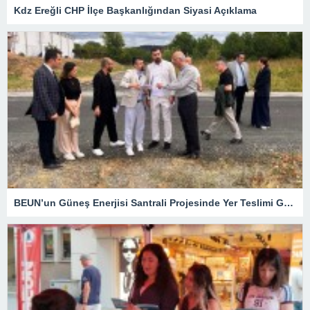
Kdz Ereğli CHP İlçe Başkanlığından Siyasi Açıklama
BEUN’un Güneş Enerjisi Santrali Projesinde Yer Teslimi Gerçekleştirildi