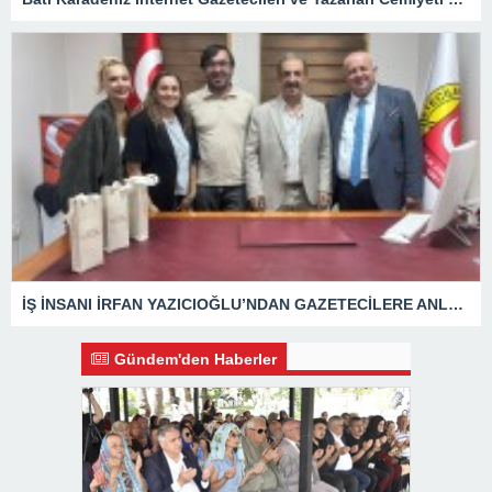
İŞ İNSANI İRFAN YAZICIOĞLU’NDAN GAZETECİLERE ANLAMLI ZİYARET
Gündem'den Haberler