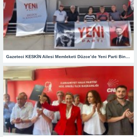
Gazeteci KESKİN Ailesi Memleketi Düzce’de Yeni Parti Binasını Ziyaret Etti