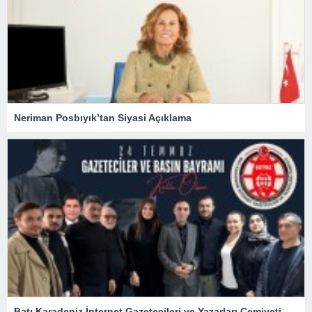
Neriman Posbıyık’tan Siyasi Açıklama
Batı Karadeniz İnternet Gazetecileri ve Yazarları Cemiyeti 24 Temmuz Basın Bayramını kutladı.