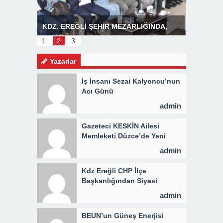
R
KDZ. EREĞLİ ŞEHİR MEZARLIĞINDA,
Başkan P
MEVLİD PROGRAMI DÜZENLENDİ 3 BİN
1
2
3
KİŞİYE KAVURMA DAĞITILDI
Yazarlar
İş İnsanı Sezai Kalyoncu’nun
Acı Günü
admin
Gazeteci KESKİN Ailesi
Memleketi Düzce’de Yeni
Parti Binasını Ziyaret Etti
admin
Kdz Ereğli CHP İlçe
Başkanlığından Siyasi
Açıklama
admin
BEUN’un Güneş Enerjisi