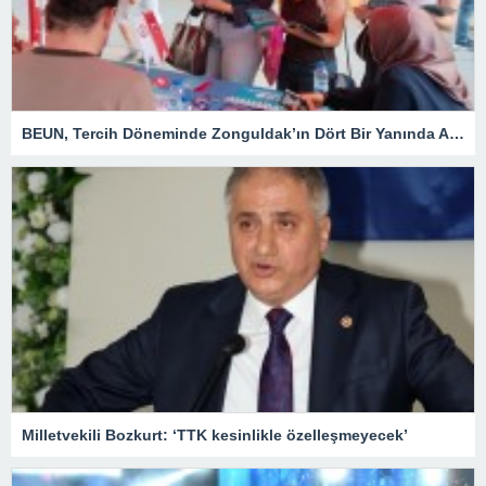
BEUN, Tercih Döneminde Zonguldak’ın Dört Bir Yanında Aday Öğrencilerle Buluşuyor
Milletvekili Bozkurt: ‘TTK kesinlikle özelleşmeyecek’