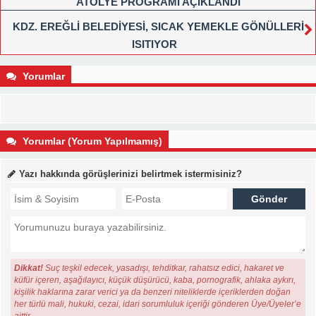
ATÖLYE PROGRAMI AÇIKLANDI
KDZ. EREĞLİ BELEDİYESİ, SICAK YEMEKLE GÖNÜLLERİ
ISITIYOR
Yorumlar
Yorumlar (Yorum Yapılmamış)
Yazı hakkında görüşlerinizi belirtmek istermisiniz?
Dikkat!
Suç teşkil edecek, yasadışı, tehditkar, rahatsız edici, hakaret ve
küfür içeren, aşağılayıcı, küçük düşürücü, kaba, pornografik, ahlaka aykırı,
kişilik haklarına zarar verici ya da benzeri niteliklerde içeriklerden doğan
her türlü mali, hukuki, cezai, idari sorumluluk içeriği gönderen Üye/Üyeler’e
aittir.