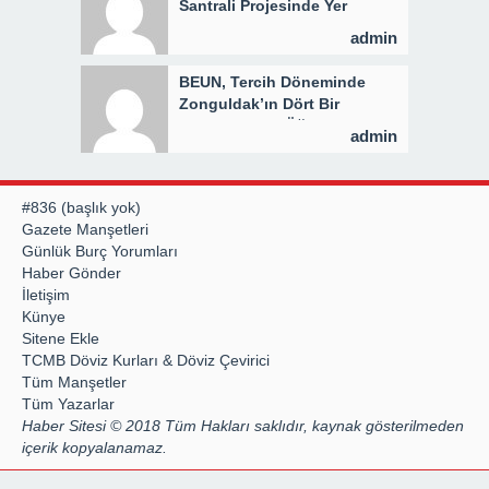
Santrali Projesinde Yer
Teslimi Gerçekleştirildi
admin
BEUN, Tercih Döneminde
Zonguldak’ın Dört Bir
Yanında Aday Öğrencilerle
admin
Buluşuyor
#836 (başlık yok)
Gazete Manşetleri
Günlük Burç Yorumları
Haber Gönder
İletişim
Künye
Sitene Ekle
TCMB Döviz Kurları & Döviz Çevirici
Tüm Manşetler
Tüm Yazarlar
Haber Sitesi © 2018 Tüm Hakları saklıdır, kaynak gösterilmeden
içerik kopyalanamaz.