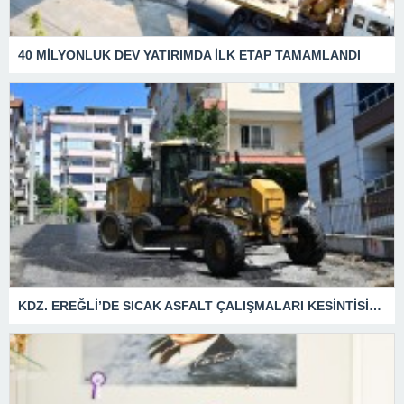
40 MİLYONLUK DEV YATIRIMDA İLK ETAP TAMAMLANDI
KDZ. EREĞLİ’DE SICAK ASFALT ÇALIŞMALARI KESİNTİSİZ SÜRÜYOR