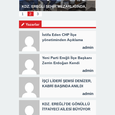
R
KDZ. EREĞLİ ŞEHİR MEZARLIĞINDA,
Başkan P
MEVLİD PROGRAMI DÜZENLENDİ 3 BİN
1
2
3
KİŞİYE KAVURMA DAĞITILDI
Yazarlar
İstifa Eden CHP İlçe
yönetiminden Açıklama
admin
Yeni Parti Ereğli İlçe Başkanı
Zerrin Erdoğan Kendi
Yönetimini Seçti
admin
İŞÇİ LİDERİ ŞEMSİ DENİZER,
KABRİ BAŞINDA ANILDI
admin
KDZ. EREĞLİ’DE GÖNÜLLÜ
İTFAİYECİ AİLESİ BÜYÜYOR