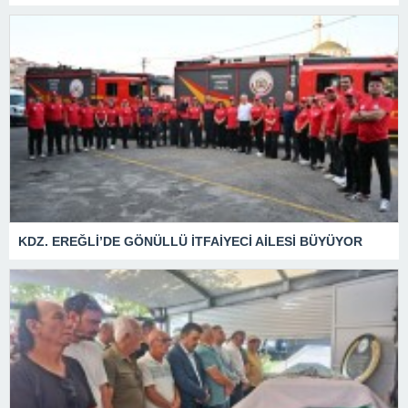
KDZ. EREĞLİ’DE GÖNÜLLÜ İTFAİYECİ AİLESİ BÜYÜYOR