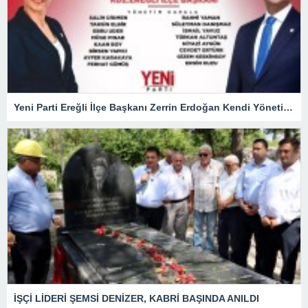
Yeni Parti Ereğli İlçe Başkanı Zerrin Erdoğan Kendi Yönetimini Seçti
İŞÇİ LİDERİ ŞEMSİ DENİZER, KABRİ BAŞINDA ANILDI