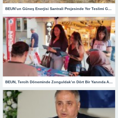
BEUN’un Güneş Enerjisi Santrali Projesinde Yer Teslimi Gerçekleştirildi
BEUN, Tercih Döneminde Zonguldak’ın Dört Bir Yanında Aday Öğrencilerle Buluşuyor