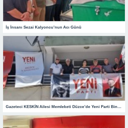
İş İnsanı Sezai Kalyoncu’nun Acı Günü
Gazeteci KESKİN Ailesi Memleketi Düzce’de Yeni Parti Binasını Ziyaret Etti