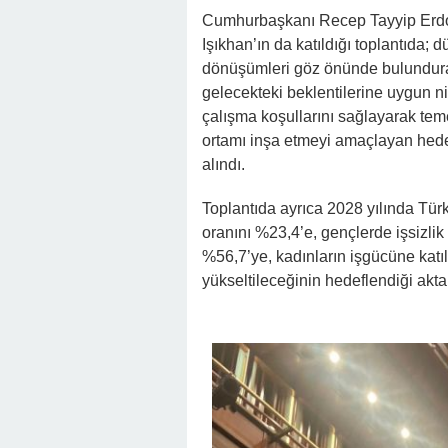
Cumhurbaşkanı Recep Tayyip Erdo
Işıkhan’ın da katıldığı toplantıda
dönüşümleri göz önünde bulundurara
gelecekteki beklentilerine uygun ni
çalışma koşullarını sağlayarak teme
ortamı inşa etmeyi amaçlayan hedef
alındı.
Toplantıda ayrıca 2028 yılında Türk
oranını %23,4’e, gençlerde işsizlik
%56,7’ye, kadınların işgücüne katı
yükseltileceğinin hedeflendiği aktar