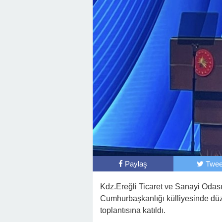
Başkan Posbıyık’tan Bayr
Paylaş
Twee
Kdz.Ereğli Ticaret ve Sanayi Odas
Cumhurbaşkanlığı külliyesinde düz
toplantısına katıldı.