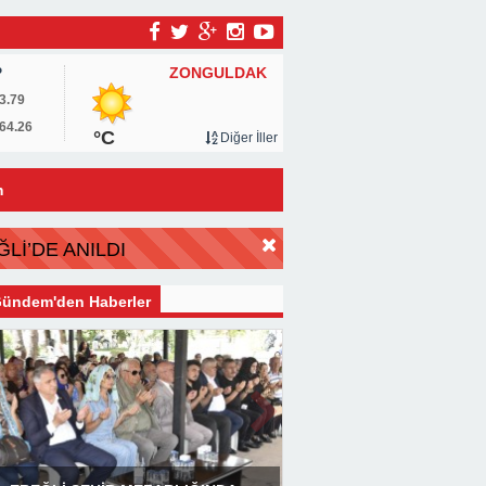
ZONGULDAK
P
3.79
64.26
°C
Diğer İller
m
Lİ’DE ANILDI
ündem'den Haberler