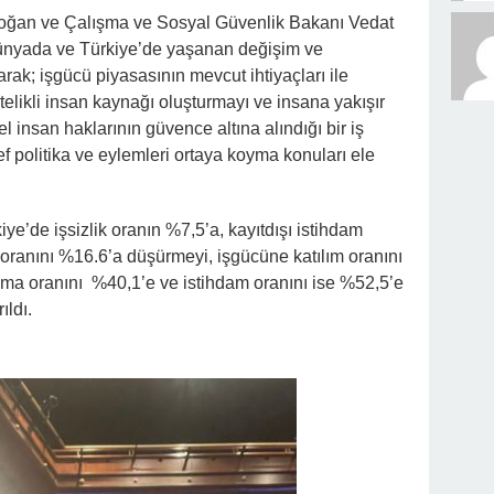
ğan ve Çalışma ve Sosyal Güvenlik Bakanı Vedat
; dünyada ve Türkiye’de yaşanan değişim ve
k; işgücü piyasasının mevcut ihtiyaçları ile
telikli insan kaynağı oluşturmayı ve insana yakışır
l insan haklarının güvence altına alındığı bir iş
 politika ve eylemleri ortaya koyma konuları ele
iye’de işsizlik oranın %7,5’a, kayıtdışı istihdam
 oranını %16.6’a düşürmeyi, işgücüne katılım oranını
lma oranını %40,1’e ve istihdam oranını ise %52,5’e
ıldı.