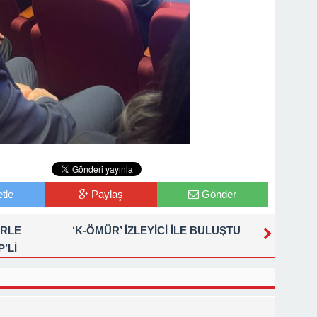
tle
Paylaş
Gönder
ERLE
‘K-ÖMÜR’ İZLEYİCİ İLE BULUŞTU
’Lİ
TERDİ