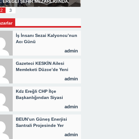
. EREĞLİ ŞEHİR MEZARLIĞINDA,
Başkan Posbıyık’tan Bay
LİD PROGRAMI DÜZENLENDİ 3 BİN
2
3
İYE KAVURMA DAĞITILDI
azarlar
İş İnsanı Sezai Kalyoncu’nun
Acı Günü
admin
Gazeteci KESKİN Ailesi
Memleketi Düzce’de Yeni
Parti Binasını Ziyaret Etti
admin
Kdz Ereğli CHP İlçe
Başkanlığından Siyasi
Açıklama
admin
BEUN’un Güneş Enerjisi
Santrali Projesinde Yer
Teslimi Gerçekleştirildi
admin