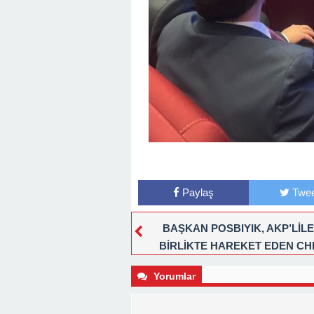
Paylaş
Twee
BAŞKAN POSBIYIK, AKP’LİL
BİRLİKTE HAREKET EDEN CHP
MECLİS ÜYELERİNE TEPKİ GÖS
Yorumlar