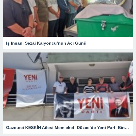
İş İnsanı Sezai Kalyoncu’nun Acı Günü
Gazeteci KESKİN Ailesi Memleketi Düzce’de Yeni Parti Binasını Ziyaret Etti