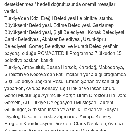
desteklenmesi” hedefi doğrultusunda önemli mesajlar
verildi.
Türkiye’den Kdz. Ereğli Belediyesi ile birlikte İstanbul
Büyükşehir Belediyesi, Edirne Belediyesi, Gaziantep
Büyükşehir Belediyesi, Şişli Belediyesi, Konak Belediyesi,
Canik Belediyesi, Akhisar Belediyesi, Uzunköprü
Belediyesi, Gömeç Belediyesi ve Muratlı Belediyesi’nin
paydaşı olduğu ROMACTED II Programına 7 ülkeden 15
belediye başkanı katıldı.
Türkiye, Arnavutluk, Bosna Hersek, Karadağ, Makedonya,
Sırbistan ve Kosova’dan katılımcıların yer aldığı programda
Şişli Belediye Başkanı Resul Emrah Şahan ev sahipliği
yaparken, Avrupa Konseyi Eşit Haklar ve İnsan Onuru
Genel Müdürlüğü Ayrımcılık Karşıtı Birim Direktörü Hallvard
Gorseth, AB Türkiye Delegasyonu Müsteşarı Laurent
Guirkinger, Sırbistan İnsan ve Azınlık Hakları ve Sosyal
Diyalog Bakanı Tomislav Zigmanov, Avrupa Konseyi
Program Koordinasyon Direktörü Claus Neukirch, Avrupa
Komisyonu Komşuluk ve Genişleme Müzakareleri