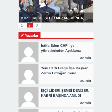
R
KDZ. EREĞLİ ŞEHİR MEZARLIĞINDA,
Başkan P
MEVLİD PROGRAMI DÜZENLENDİ 3 BİN
1
2
3
KİŞİYE KAVURMA DAĞITILDI
Yazarlar
İstifa Eden CHP İlçe
yönetiminden Açıklama
admin
Yeni Parti Ereğli İlçe Başkanı
Zerrin Erdoğan Kendi
Yönetimini Seçti
admin
İŞÇİ LİDERİ ŞEMSİ DENİZER,
KABRİ BAŞINDA ANILDI
admin