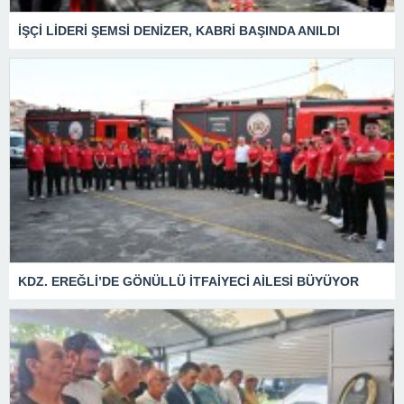
İŞÇİ LİDERİ ŞEMSİ DENİZER, KABRİ BAŞINDA ANILDI
KDZ. EREĞLİ’DE GÖNÜLLÜ İTFAİYECİ AİLESİ BÜYÜYOR