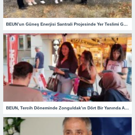
BEUN’un Güneş Enerjisi Santrali Projesinde Yer Teslimi Gerçekleştirildi
BEUN, Tercih Döneminde Zonguldak’ın Dört Bir Yanında Aday Öğrencilerle Buluşuyor