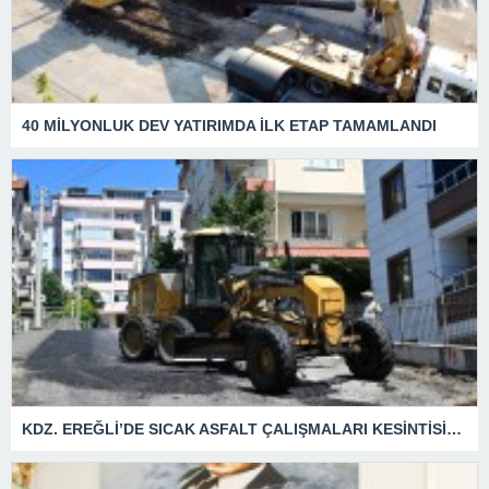
40 MİLYONLUK DEV YATIRIMDA İLK ETAP TAMAMLANDI
KDZ. EREĞLİ’DE SICAK ASFALT ÇALIŞMALARI KESİNTİSİZ SÜRÜYOR