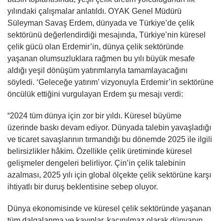
yılındaki çalışmalar anlatıldı. OYAK Genel Müdürü
Süleyman Savaş Erdem, dünyada ve Türkiye’de çelik
sektörünü değerlendirdiği mesajında, Türkiye’nin küresel
çelik gücü olan Erdemir’in, dünya çelik sektöründe
yaşanan olumsuzluklara rağmen bu yılı büyük mesafe
aldığı yeşil dönüşüm yatırımlarıyla tamamlayacağını
söyledi. ‘Geleceğe yatırım’ vizyonuyla Erdemir’in sektörüne
öncülük ettiğini vurgulayan Erdem şu mesajı verdi:
“2024 tüm dünya için zor bir yıldı. Küresel büyüme
üzerinde baskı devam ediyor. Dünyada talebin yavaşladığı
ve ticaret savaşlarının tırmandığı bu dönemde 2025 ile ilgili
belirsizlikler hâkim. Özellikle çelik üretiminde küresel
gelişmeler dengeleri belirliyor. Çin’in çelik talebinin
azalması, 2025 yılı için global ölçekte çelik sektörüne karşı
ihtiyatlı bir duruş beklentisine sebep oluyor.
Dünya ekonomisinde ve küresel çelik sektöründe yaşanan
tüm dalgalanma ve kayıplar, kaçınılmaz olarak dünyanın