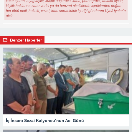
küfür içeren, aşağılayıcı, küçük düşürücü, kaba, pornografik, ahlaka aykırı,
kişilik haklarına zarar verici ya da benzeri niteliklerde içeriklerden doğan
her türlü mali, hukuki, cezai, idari sorumluluk içeriği gönderen Üye/Üyeler’e
aittir.
Benzer Haberler
İş İnsanı Sezai Kalyoncu’nun Acı Günü