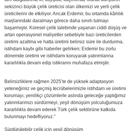
sekizinci büyük çelik üreticisi olan ülkemizi ve yerli çelik
üreticilerini de etkiliyor. Ancak Erdemir, bu ortamda kârlılık
marjlarındaki daralmayı görece daha sınırlı tutmayı
başarmıştır. Küresel çelik talebinde yaşanan ciddi düşüş ve
artan operasyonel maliyetler sebebiyle bazı üreticilerden
üretimi azaltma ve hatta üretimi belirsiz süre ile durdurma,
istihdam kaybı gibi haberler gelirken; Erdemir bu zorlu
dönemde üretimi ve istihdamı koruyarak yatırımlarına
kararlılıkla devam edip istikrarını muhafaza etmiştir.
Belirsizliklere rağmen 2025’te de yüksek adaptasyon
yeteneğimiz ve geçmiş tecrübelerimizle istihdam ve üretimi
korumayı, yenilikçi çözümlerle aslında geleceğe yaptığımız
yatırımlarımızı sürdürmeyi, yeşil dönüşüm yolculuğumuza
kararlılıkla devam ederek Türk çelik sektörüne katkıda
bulunmayı hedefliyoruz.”
Sürdürülebilir çelik için yeşil dönüşüm