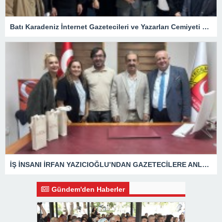
Batı Karadeniz İnternet Gazetecileri ve Yazarları Cemiyeti 24 Temmuz Basın Bayramını kutladı.
İŞ İNSANI İRFAN YAZICIOĞLU’NDAN GAZETECİLERE ANLAMLI ZİYARET
Gündem'den Haberler