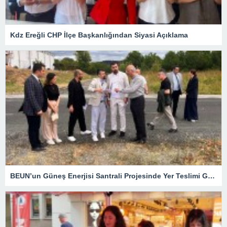
Kdz Ereğli CHP İlçe Başkanlığından Siyasi Açıklama
BEUN’un Güneş Enerjisi Santrali Projesinde Yer Teslimi Gerçekleştirildi