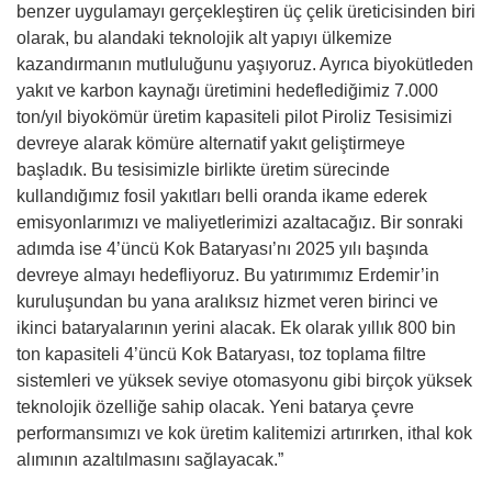
benzer uygulamayı gerçekleştiren üç çelik üreticisinden biri
olarak, bu alandaki teknolojik alt yapıyı ülkemize
kazandırmanın mutluluğunu yaşıyoruz. Ayrıca biyokütleden
yakıt ve karbon kaynağı üretimini hedeflediğimiz 7.000
ton/yıl biyokömür üretim kapasiteli pilot Piroliz Tesisimizi
devreye alarak kömüre alternatif yakıt geliştirmeye
başladık. Bu tesisimizle birlikte üretim sürecinde
kullandığımız fosil yakıtları belli oranda ikame ederek
emisyonlarımızı ve maliyetlerimizi azaltacağız. Bir sonraki
adımda ise 4’üncü Kok Bataryası’nı 2025 yılı başında
devreye almayı hedefliyoruz. Bu yatırımımız Erdemir’in
kuruluşundan bu yana aralıksız hizmet veren birinci ve
ikinci bataryalarının yerini alacak. Ek olarak yıllık 800 bin
ton kapasiteli 4’üncü Kok Bataryası, toz toplama filtre
sistemleri ve yüksek seviye otomasyonu gibi birçok yüksek
teknolojik özelliğe sahip olacak. Yeni batarya çevre
performansımızı ve kok üretim kalitemizi artırırken, ithal kok
alımının azaltılmasını sağlayacak.”