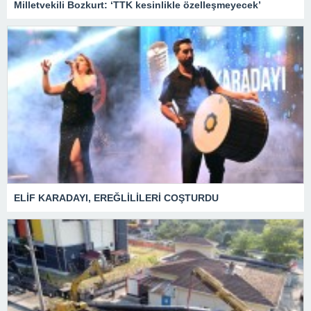
Milletvekili Bozkurt: ‘TTK kesinlikle özelleşmeyecek’
ELİF KARADAYI, EREĞLİLİLERİ COŞTURDU