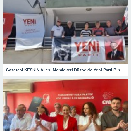
Gazeteci KESKİN Ailesi Memleketi Düzce’de Yeni Parti Binasını Ziyaret Etti