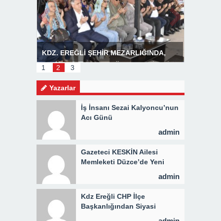
INDA,
Başkan Posbıyık’tan Bayram Mesajı
BOZHANE
İ 3 BİN
1
2
3
Yazarlar
İş İnsanı Sezai Kalyoncu’nun
Acı Günü
admin
Gazeteci KESKİN Ailesi
Memleketi Düzce’de Yeni
Parti Binasını Ziyaret Etti
admin
Kdz Ereğli CHP İlçe
Başkanlığından Siyasi
Açıklama
admin