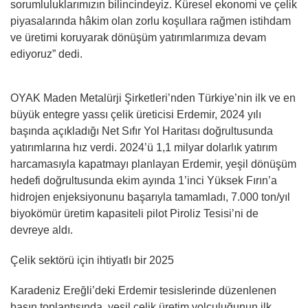
sorumluluklarımızın bilincindeyiz. Küresel ekonomi ve çelik
piyasalarında hâkim olan zorlu koşullara rağmen istihdam
ve üretimi koruyarak dönüşüm yatırımlarımıza devam
ediyoruz” dedi.
OYAK Maden Metalürji Şirketleri’nden Türkiye’nin ilk ve en
büyük entegre yassı çelik üreticisi Erdemir, 2024 yılı
başında açıkladığı Net Sıfır Yol Haritası doğrultusunda
yatırımlarına hız verdi. 2024’ü 1,1 milyar dolarlık yatırım
harcamasıyla kapatmayı planlayan Erdemir, yeşil dönüşüm
hedefi doğrultusunda ekim ayında 1’inci Yüksek Fırın’a
hidrojen enjeksiyonunu başarıyla tamamladı, 7.000 ton/yıl
biyokömür üretim kapasiteli pilot Piroliz Tesisi’ni de
devreye aldı.
Çelik sektörü için ihtiyatlı bir 2025
Karadeniz Ereğli’deki Erdemir tesislerinde düzenlenen
basın toplantısında, yeşil çelik üretim yolculuğunun ilk