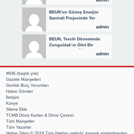
BEUN’un Güneş Enerjisi
Santrali Projesinde Yer
Teslimi Gerçekleştirildi
admin
BEUN, Tercih Döneminde
Zonguldak’ın Dört Bir
Yanında Aday Öğrencilerle
admin
Buluşuyor
#836 (başlık yok)
Gazete Manşetleri
Günlük Burç Yorumları
Haber Gönder
İletişim
Künye
Sitene Ekle
TCMB Döviz Kurları & Döviz Çevirici
Tüm Manşetler
Tüm Yazarlar
Haber Sitesi © 2018 Tüm Hakları saklıdır, kaynak gösterilmeden