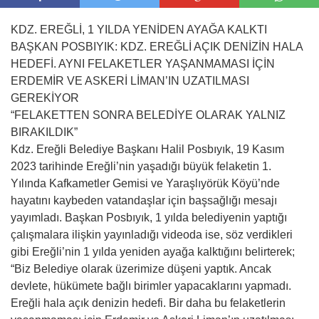
KDZ. EREĞLİ, 1 YILDA YENİDEN AYAĞA KALKTI
BAŞKAN POSBIYIK: KDZ. EREĞLİ AÇIK DENİZİN HALA
HEDEFİ. AYNI FELAKETLER YAŞANMAMASI İÇİN
ERDEMİR VE ASKERİ LİMAN’IN UZATILMASI
GEREKİYOR
“FELAKETTEN SONRA BELEDİYE OLARAK YALNIZ
BIRAKILDIK”
Kdz. Ereğli Belediye Başkanı Halil Posbıyık, 19 Kasım
2023 tarihinde Ereğli’nin yaşadığı büyük felaketin 1.
Yılında Kafkametler Gemisi ve Yaraşlıyörük Köyü’nde
hayatını kaybeden vatandaşlar için başsağlığı mesajı
yayımladı. Başkan Posbıyık, 1 yılda belediyenin yaptığı
çalışmalara ilişkin yayınladığı videoda ise, söz verdikleri
gibi Ereğli’nin 1 yılda yeniden ayağa kalktığını belirterek;
“Biz Belediye olarak üzerimize düşeni yaptık. Ancak
devlete, hükümete bağlı birimler yapacaklarını yapmadı.
Ereğli hala açık denizin hedefi. Bir daha bu felaketlerin