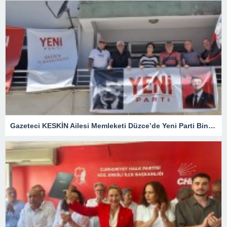
Gazeteci KESKİN Ailesi Memleketi Düzce’de Yeni Parti Binasını Ziyaret Etti