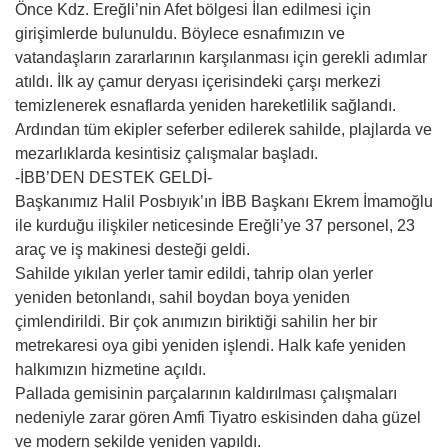
Önce Kdz. Ereğli’nin Afet bölgesi İlan edilmesi için
girişimlerde bulunuldu. Böylece esnafımızın ve
vatandaşların zararlarının karşılanması için gerekli adımlar
atıldı. İlk ay çamur deryası içerisindeki çarşı merkezi
temizlenerek esnaflarda yeniden hareketlilik sağlandı.
Ardından tüm ekipler seferber edilerek sahilde, plajlarda ve
mezarlıklarda kesintisiz çalışmalar başladı.
-İBB’DEN DESTEK GELDİ-
Başkanımız Halil Posbıyık’ın İBB Başkanı Ekrem İmamoğlu
ile kurduğu ilişkiler neticesinde Ereğli’ye 37 personel, 23
araç ve iş makinesi desteği geldi.
Sahilde yıkılan yerler tamir edildi, tahrip olan yerler
yeniden betonlandı, sahil boydan boya yeniden
çimlendirildi. Bir çok anımızın biriktiği sahilin her bir
metrekaresi oya gibi yeniden işlendi. Halk kafe yeniden
halkımızın hizmetine açıldı.
Pallada gemisinin parçalarının kaldırılması çalışmaları
nedeniyle zarar gören Amfi Tiyatro eskisinden daha güzel
ve modern şekilde yeniden yapıldı.