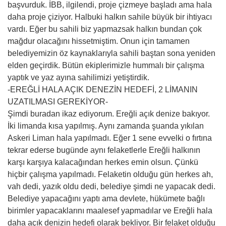
başvurduk. İBB, ilgilendi, proje çizmeye başladı ama hala
daha proje çiziyor. Halbuki halkın sahile büyük bir ihtiyacı
vardı. Eğer bu sahili biz yapmazsak halkın bundan çok
mağdur olacağını hissetmiştim. Onun için tamamen
belediyemizin öz kaynaklarıyla sahili baştan sona yeniden
elden geçirdik. Bütün ekiplerimizle hummalı bir çalışma
yaptık ve yaz ayına sahilimizi yetiştirdik.
-EREĞLİ HALA AÇIK DENEZİN HEDEFİ, 2 LİMANIN
UZATILMASI GEREKİYOR-
Şimdi buradan ikaz ediyorum. Ereğli açık denize bakıyor.
İki limanda kısa yapılmış. Aynı zamanda şuanda yıkılan
Askeri Liman hala yapılmadı. Eğer 1 sene evvelki o fırtına
tekrar ederse bugünde aynı felaketlerle Ereğli halkının
karşı karşıya kalacağından herkes emin olsun. Çünkü
hiçbir çalışma yapılmadı. Felaketin olduğu gün herkes ah,
vah dedi, yazık oldu dedi, belediye şimdi ne yapacak dedi.
Belediye yapacağını yaptı ama devlete, hükümete bağlı
birimler yapacaklarını maalesef yapmadılar ve Ereğli hala
daha açık denizin hedefi olarak bekliyor. Bir felaket olduğu