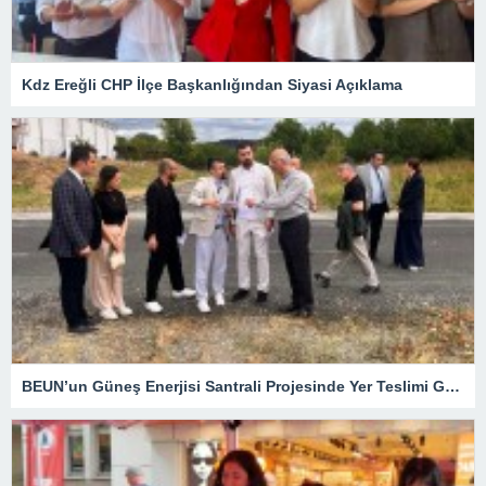
Kdz Ereğli CHP İlçe Başkanlığından Siyasi Açıklama
BEUN’un Güneş Enerjisi Santrali Projesinde Yer Teslimi Gerçekleştirildi