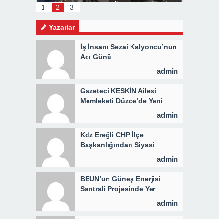
İ 3 BİN
1
2
3
Yazarlar
İş İnsanı Sezai Kalyoncu’nun
Acı Günü
admin
Gazeteci KESKİN Ailesi
Memleketi Düzce’de Yeni
Parti Binasını Ziyaret Etti
admin
Kdz Ereğli CHP İlçe
Başkanlığından Siyasi
Açıklama
admin
BEUN’un Güneş Enerjisi
Santrali Projesinde Yer
Teslimi Gerçekleştirildi
admin