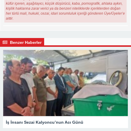
küfür içeren, aşağılayıcı, küçük düşürücü, kaba, pornografik, ahlaka aykırı,
kişilik haklarına zarar verici ya da benzeri niteliklerde içeriklerden doğan
her türlü mali, hukuki, cezai, idari sorumluluk içeriği gönderen Üye/Üyeler’e
aittir.
Benzer Haberler
İş İnsanı Sezai Kalyoncu’nun Acı Günü