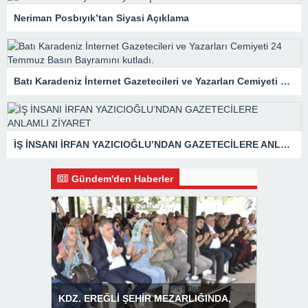
Neriman Posbıyık’tan Siyasi Açıklama
Batı Karadeniz İnternet Gazetecileri ve Yazarları Cemiyeti 24 Temmuz Basın Bayramını kutladı.
İŞ İNSANI İRFAN YAZICIOĞLU’NDAN GAZETECİLERE ANLAMLI ZİYARET
Gündem'den Haberler
INDA,
Başkan Posbıyık’tan Bayram Mesajı
BOZHANE