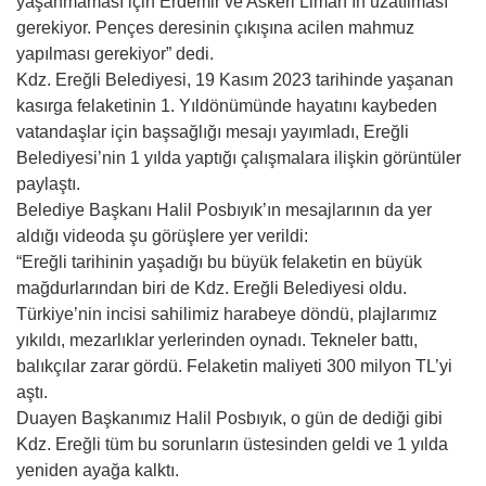
yaşanmaması için Erdemir ve Askeri Liman’ın uzatılması
gerekiyor. Pençes deresinin çıkışına acilen mahmuz
yapılması gerekiyor” dedi.
Kdz. Ereğli Belediyesi, 19 Kasım 2023 tarihinde yaşanan
kasırga felaketinin 1. Yıldönümünde hayatını kaybeden
vatandaşlar için başsağlığı mesajı yayımladı, Ereğli
Belediyesi’nin 1 yılda yaptığı çalışmalara ilişkin görüntüler
paylaştı.
Belediye Başkanı Halil Posbıyık’ın mesajlarının da yer
aldığı videoda şu görüşlere yer verildi:
“Ereğli tarihinin yaşadığı bu büyük felaketin en büyük
mağdurlarından biri de Kdz. Ereğli Belediyesi oldu.
Türkiye’nin incisi sahilimiz harabeye döndü, plajlarımız
yıkıldı, mezarlıklar yerlerinden oynadı. Tekneler battı,
balıkçılar zarar gördü. Felaketin maliyeti 300 milyon TL’yi
aştı.
Duayen Başkanımız Halil Posbıyık, o gün de dediği gibi
Kdz. Ereğli tüm bu sorunların üstesinden geldi ve 1 yılda
yeniden ayağa kalktı.