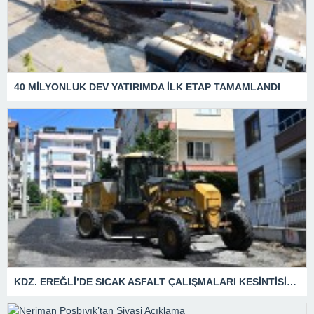
40 MİLYONLUK DEV YATIRIMDA İLK ETAP TAMAMLANDI
KDZ. EREĞLİ’DE SICAK ASFALT ÇALIŞMALARI KESİNTİSİZ SÜRÜYOR