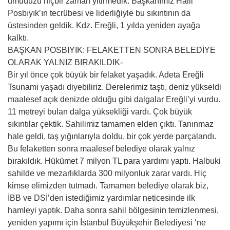
umuduzu hiçbir zaman yitirmedik. Başkanımız Halil
Posbıyık’ın tecrübesi ve liderliğiyle bu sıkıntının da
üstesinden geldik. Kdz. Ereğli, 1 yılda yeniden ayağa
kalktı.
BAŞKAN POSBIYIK: FELAKETTEN SONRA BELEDİYE
OLARAK YALNIZ BIRAKILDIK-
Bir yıl önce çok büyük bir felaket yaşadık. Adeta Ereğli
Tsunami yaşadı diyebiliriz. Derelerimiz taştı, deniz yükseldi
maalesef açık denizde olduğu gibi dalgalar Ereğli’yi vurdu.
11 metreyi bulan dalga yüksekliği vardı. Çok büyük
sıkıntılar çektik. Sahilimiz tamamen elden çıktı. Tanınmaz
hale geldi, taş yığınlarıyla doldu, bir çok yerde parçalandı.
Bu felaketten sonra maalesef belediye olarak yalnız
bırakıldık. Hükümet 7 milyon TL para yardımı yaptı. Halbuki
sahilde ve mezarlıklarda 300 milyonluk zarar vardı. Hiç
kimse elimizden tutmadı. Tamamen belediye olarak biz,
İBB ve DSİ’den istediğimiz yardımlar neticesinde ilk
hamleyi yaptık. Daha sonra sahil bölgesinin temizlenmesi,
yeniden yapımı için İstanbul Büyükşehir Belediyesi ‘ne