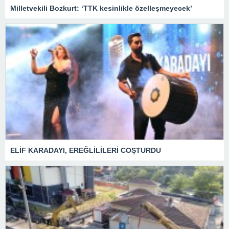
Milletvekili Bozkurt: ‘TTK kesinlikle özelleşmeyecek’
ELİF KARADAYI, EREĞLİLİLERİ COŞTURDU