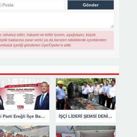
, rahatsız edici, hakaret ve küfür içeren, aşağılayıcı, küçük
şilik haklarına zarar verici ya da benzeri niteliklerde içeriklerden
rumluluk içeriği gönderen Üye/Üyeler’e aittir.
Yeni Parti Ereğli İlçe Başkanı Zerrin Erdoğan Kendi Yönetimini Seçti
İŞÇİ LİDERİ ŞEMSİ DENİZER, KABRİ BAŞINDA ANILDI