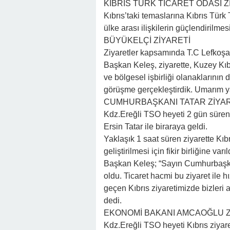
KIBRIS TÜRK TİCARET ODASI Z
Kıbrıs’taki temaslarına Kıbrıs Türk 
ülke arası ilişkilerin güçlendirilmesi i
BÜYÜKELÇİ ZİYARETİ
Ziyaretler kapsamında T.C Lefkoşa
Başkan Keleş, ziyarette, Kuzey Kıbr
ve bölgesel işbirliği olanaklarının d
görüşme gerçekleştirdik. Umarım ya
CUMHURBAŞKANI TATAR ZİYAR
Kdz.Ereğli TSO heyeti 2 gün süren
Ersin Tatar ile biraraya geldi.
Yaklaşık 1 saat süren ziyarette Kıb
geliştirilmesi için fikir birliğine varıl
Başkan Keleş; “Sayın Cumhurbaşkanı 
oldu. Ticaret hacmi bu ziyaret ile 
geçen Kıbrıs ziyaretimizde bizleri 
dedi.
EKONOMİ BAKANI AMCAOĞLU Z
Kdz.Ereğli TSO heyeti Kıbrıs ziya