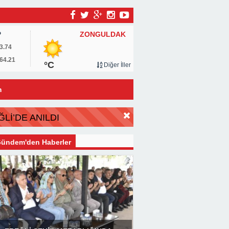
ZONGULDAK
P
3.74
64.21
°C
Diğer İller
m
Lİ’DE ANILDI
ündem'den Haberler