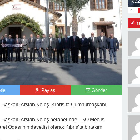
am Mesajı
BOZHANE LİMANI GÜN SAYIYOR
KDZ
MEV
1
KİŞ
Y
tle
Paylaş
Gönder
ı Başkanı Arslan Keleş, Kıbrıs’ta Cumhurbaşkanı
ı Başkanı Arslan Keleş beraberinde TSO Meclis
ret Odası’nın davetlisi olarak Kıbrıs’ta birtakım