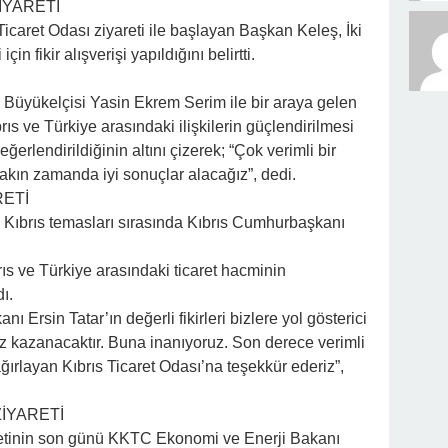
İYARETİ
Ticaret Odası ziyareti ile başlayan Başkan Keleş, İki
çin fikir alışverişi yapıldığını belirtti.
 Büyükelçisi Yasin Ekrem Serim ile bir araya gelen
ıs ve Türkiye arasındaki ilişkilerin güçlendirilmesi
eğerlendirildiğinin altını çizerek; “Çok verimli bir
kın zamanda iyi sonuçlar alacağız”, dedi.
ETİ
 Kıbrıs temasları sırasında Kıbrıs Cumhurbaşkanı
rıs ve Türkiye arasındaki ticaret hacminin
dı.
Ersin Tatar’ın değerli fikirleri bizlere yol gösterici
hız kazanacaktır. Buna inanıyoruz. Son derece verimli
ağırlayan Kıbrıs Ticaret Odası’na teşekkür ederiz”,
İYARETİ
retinin son günü KKTC Ekonomi ve Enerji Bakanı