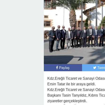
Başkan Posbıyık’tan Bayr
Paylaş
Twee
Kdz.Ereğli Ticaret ve Sanayi Odas
Ersin Tatar ile bir araya geldi.
Kdz.Ereğli Ticaret ve Sanayi Odas
Başkanı Tasin Tanyıldız, Kıbrıs Tica
ziyaretler gerçekleştirdi.