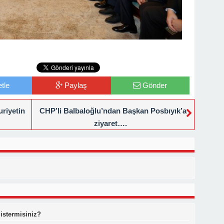
tle
Paylaş
Gönder
riyetin
CHP’li Balbaloğlu’ndan Başkan Posbıyık’a
ziyaret….
 istermisiniz?