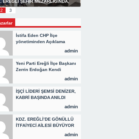
. EREĞLİ ŞEHİR MEZARLIĞINDA,
Başkan Posbıyık’tan Bay
LİD PROGRAMI DÜZENLENDİ 3 BİN
2
3
İYE KAVURMA DAĞITILDI
azarlar
İstifa Eden CHP İlçe
yönetiminden Açıklama
admin
Yeni Parti Ereğli İlçe Başkanı
Zerrin Erdoğan Kendi
Yönetimini Seçti
admin
İŞÇİ LİDERİ ŞEMSİ DENİZER,
KABRİ BAŞINDA ANILDI
admin
KDZ. EREĞLİ’DE GÖNÜLLÜ
İTFAİYECİ AİLESİ BÜYÜYOR
admin