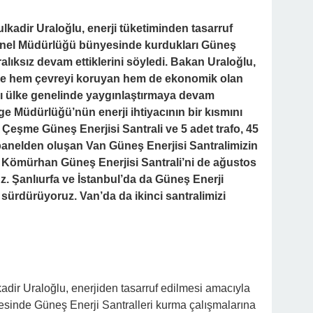
lkadir Uraloğlu, enerji tüketiminden tasarruf
Genel Müdürlüğü bünyesinde kurdukları Güneş
ralıksız devam ettiklerini söyledi. Bakan Uraloğlu,
fiyle hem çevreyi koruyan hem de ekonomik olan
ızı ülke genelinde yaygınlaştırmaya devam
lge Müdürlüğü’nün enerji ihtiyacının bir kısmını
Çeşme Güneş Enerjisi Santrali ve 5 adet trafo, 45
t panelden oluşan Van Güneş Enerjisi Santralimizin
ı Kömürhan Güneş Enerjisi Santrali’ni de ağustos
z. Şanlıurfa ve İstanbul’da da Güneş Enerji
 sürdürüyoruz. Van’da da ikinci santralimizi
adir Uraloğlu, enerjiden tasarruf edilmesi amacıyla
sinde Güneş Enerji Santralleri kurma çalışmalarına