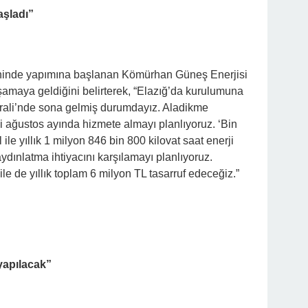
aşladı”
ihinde yapımına başlanan Kömürhan Güneş Enerjisi
şamaya geldiğini belirterek, “Elazığ’da kurulumuna
rali’nde sona gelmiş durumdayız. Aladikme
zi ağustos ayında hizmete almayı planlıyoruz. ‘Bin
ile yıllık 1 milyon 846 bin 800 kilovat saat enerji
dınlatma ihtiyacını karşılamayı planlıyoruz.
e de yıllık toplam 6 milyon TL tasarruf edeceğiz.”
yapılacak”