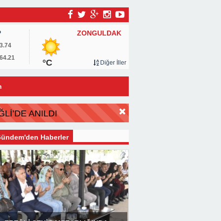
ZONGULDAK
P
3.74
64.21
°C
Diğer İller
m
Lİ’DE ANILDI
ündem'den Haberler