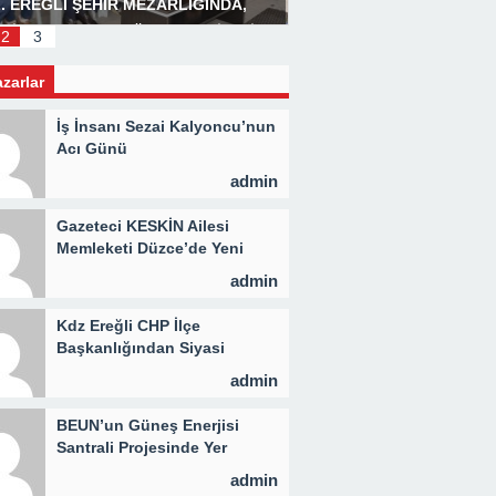
. EREĞLİ ŞEHİR MEZARLIĞINDA,
Başkan Posbıyık’tan Bay
LİD PROGRAMI DÜZENLENDİ 3 BİN
2
3
İYE KAVURMA DAĞITILDI
azarlar
İş İnsanı Sezai Kalyoncu’nun
Acı Günü
admin
Gazeteci KESKİN Ailesi
Memleketi Düzce’de Yeni
Parti Binasını Ziyaret Etti
admin
Kdz Ereğli CHP İlçe
Başkanlığından Siyasi
Açıklama
admin
BEUN’un Güneş Enerjisi
Santrali Projesinde Yer
Teslimi Gerçekleştirildi
admin