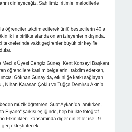
rını dinleyeceğiz. Sahilimiz, ritimle, melodilerle
a öğrenciler takdim edilerek ünlü bestecilerin 40’a
tkinlik ile birlikte alanda onları izleyenlerin dışında,
 teknelerinde vakit geçirenler büyük bir keyifle
dular.
na Meclis Üyesi Cengiz Güneş, Kent Konseyi Başkanı
n öğrencilere katılım belgelerini takdim ederken,
ımcısı Gökhan Günay da, etkinliğe katkı sağlayan
ul, Nihan Karasan Çoklu ve Tuğçe Demirsu Akın’a
aybeden müzik öğretmeni Suat Aykan’da anılırken,
a Piyano” şarkısı eşliğinde, hep birlikte fotoğraf
o Etkinlikleri” kapsamında diğer dinletiler ise 19
gerçekleştirilecek.