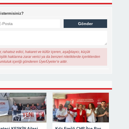
 istermisiniz?
, rahatsız edici, hakaret ve küfür içeren, aşağılayıcı, küçük
şilik haklarına zarar verici ya da benzeri niteliklerde içeriklerden
rumluluk içeriği gönderen Üye/Üyeler’e aittir.
Gazeteci KESKİN Ailesi Memleketi Düzce’de Yeni Parti Binasını Ziyaret Etti
Kdz Ereğli CHP İlçe Başkanlığından Siyasi Açıklama