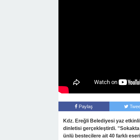
Başkan Posbıyık’tan Bayr
Paylaş
Twee
Kdz. Ereğli Belediyesi yaz etkin
dinletisi gerçekleştirdi. “Sokakta
ünlü bestecilere ait 40 farklı eser