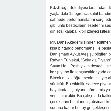
Kdz.Ereğli Belediyesi tarafından d
yaşlardaki 15 öğrenci, sahil bandı
sahnede performanslarını sergiledi
gibi ünlü bestecilerin eserlerini s
dinletisi kalabalık bir izleyici kitles
MK Dans Akademi’sinden eğitmen M
kısa bir tango performansı ile başl
Danışmanı Aykut Ateş şu bilgileri 
Rıdvan Türkekul, “Sokakta Piyano” 
Sayın Halil Posbıyık’ın desteği ile
kez piyano ile tanışacaklar yada canl
Birçok müzik öğretmenimizin yer al
yürüttük. Bu etkinlik, sadece piyan
hayatında hiç piyano görmemiş ya d
verici olacaktır. Bu çalışmada kat
çocuklarını bu alanda çalışması ko
sonuna kadar her ay gerçekleşecek