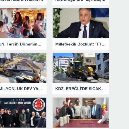
BEUN, Tercih Döneminde Zonguldak’ın Dört Bir Yanında Aday Öğrencilerle Buluşuyor
Milletvekili Bozkurt: ‘TTK kesinlikle özelleşmeyecek’
40 MİLYONLUK DEV YATIRIMDA İLK ETAP TAMAMLANDI
KDZ. EREĞLİ’DE SICAK ASFALT ÇALIŞMALARI KESİNTİSİZ SÜRÜYOR