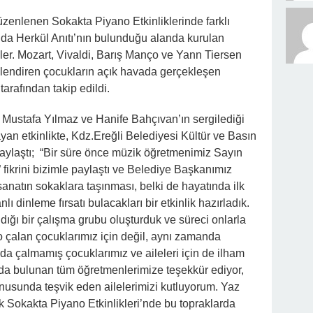
üzenlenen Sokakta Piyano Etkinliklerinde farklı
nda Herkül Anıtı’nın bulunduğu alanda kurulan
ler. Mozart, Vivaldi, Barış Manço ve Yann Tiersen
eslendiren çocukların açık havada gerçekleşen
i tarafından takip edildi.
ustafa Yılmaz ve Hanife Bahçıvan’ın sergilediği
ayan etkinlikte, Kdz.Ereğli Belediyesi Kültür ve Basın
paylaştı; “Bir süre önce müzik öğretmenimiz Sayın
fikrini bizimle paylaştı ve Belediye Başkanımız
 sanatın sokaklara taşınması, belki de hayatında ilk
ı dinleme fırsatı bulacakları bir etkinlik hazırladık.
dığı bir çalışma grubu oluşturduk ve süreci onlarla
o çalan çocuklarımız için değil, aynı zamanda
a çalmamış çocuklarımız ve aileleri için de ilham
kıda bulunan tüm öğretmenlerimize teşekkür ediyor,
nusunda teşvik eden ailelerimizi kutluyorum. Yaz
 Sokakta Piyano Etkinlikleri’nde bu topraklarda