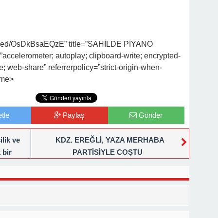
mbed/OsDkBsaEQzE” title=”SAHİLDE PİYANO
accelerometer; autoplay; clipboard-write; encrypted-
e; web-share” referrerpolicy=”strict-origin-when-
ame>
tle
Paylaş
Gönder
lik ve
KDZ. EREĞLİ, YAZA MERHABA
 bir
PARTİSİYLE COŞTU