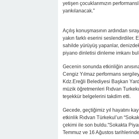
yetişen çocuklarımızın performansla
yankılanacak.”
Açılış konuşmasının ardından sırayl
yakın farklı eserini seslendirdiler. E
sahilde yürüyüş yapanlar, denizdeki
piyano dinletisi dinleme imkanı bul
Gecenin sonunda etkinliğin anısı
Cengiz Yılmaz performans sergileye
Kdz.Ereğli Belediyesi Başkan Yard
müzik öğretmenleri Rıdvan Turkek
teşekkür belgelerini takdim etti.
Gecede, geçtiğimiz yıl hayatını k
etkinlik Rıdvan Türkekul’un “Sokakt
çekimi ile son buldu.“Sokakta Piyan
Temmuz ve 16 Ağustos tarihlerinde 