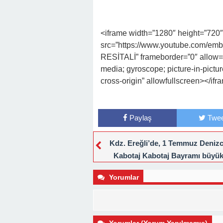
<iframe width=”1280″ height=”720″
src=”https://www.youtube.com/e
RESİTALİ” frameborder=”0″ allow=”
media; gyroscope; picture-in-pictur
cross-origin” allowfullscreen></ifr
Paylaş
Twee
Kdz. Ereğli’de, 1 Temmuz Denizci
Kabotaj Kabotaj Bayramı büyük
coşkuyla kutlandı.
Yorumlar
Yorumlar (Yorum Yapılmamış)