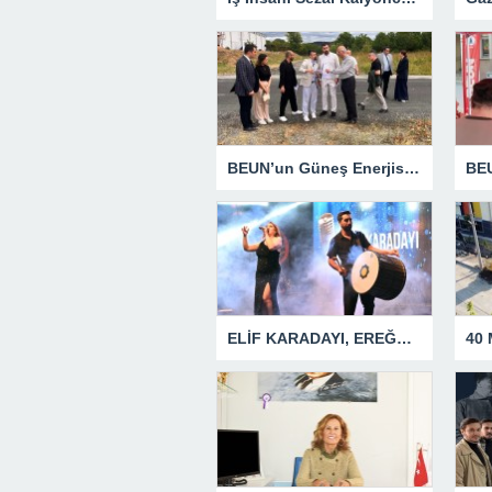
BEUN’un Güneş Enerjisi Santrali Projesinde Yer Teslimi Gerçekleştirildi
ELİF KARADAYI, EREĞLİLİLERİ COŞTURDU