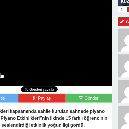
am Mesajı
BOZHANE LİMANI GÜN SAYIYOR
KDZ
MEV
1
KİŞ
Y
tle
Paylaş
Gönder
likleri kapsamında sahile kurulan sahnede piyano
 Piyano Etkinlikleri”nin ilkinde 15 farklı öğrencinin
i seslendirdiği etkinlik yoğun ilgi gördü.