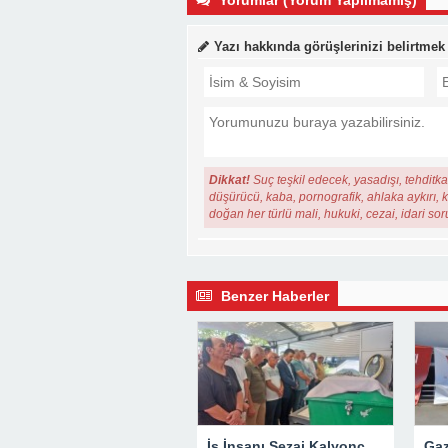
Yazı hakkında görüşlerinizi belirtmek
Dikkat!
Suç teşkil edecek, yasadışı, tehditkar
düşürücü, kaba, pornografik, ahlaka aykırı, ki
doğan her türlü mali, hukuki, cezai, idari so
Benzer Haberler
İş İnsanı Sezai Kalyoncu’nun Acı Günü