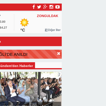
ZONGULDAK
P
3.80
64.27
°C
Diğer İller
m
Lİ’DE ANILDI
ündem'den Haberler