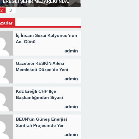
. EREĞLİ ŞEHİR MEZARLIĞINDA,
Başkan Posbıyık’tan Bay
LİD PROGRAMI DÜZENLENDİ 3 BİN
2
3
İYE KAVURMA DAĞITILDI
azarlar
İş İnsanı Sezai Kalyoncu’nun
Acı Günü
admin
Gazeteci KESKİN Ailesi
Memleketi Düzce’de Yeni
Parti Binasını Ziyaret Etti
admin
Kdz Ereğli CHP İlçe
Başkanlığından Siyasi
Açıklama
admin
BEUN’un Güneş Enerjisi
Santrali Projesinde Yer
Teslimi Gerçekleştirildi
admin